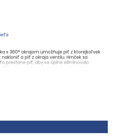
dieťa
ka s 360° okrajom umožňuje piť z ktorejkoľvek
nakloniť a piť z okraja ventilu. Hrnček sa
ťa prestane piť, aby sa úplne eliminovalo
em 296 ml na vodu, mlieko alebo džús . Neobsahuje
ývačke riadu v hornom koši.