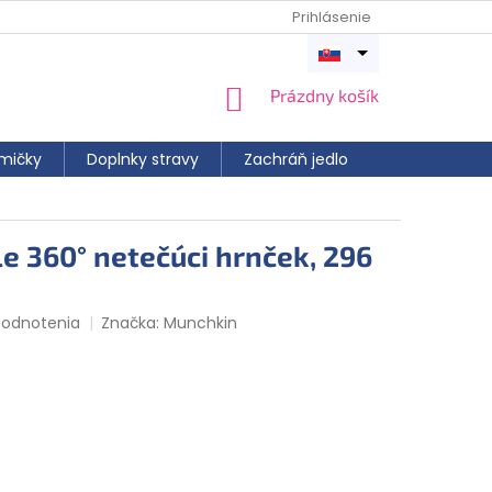
Prihlásenie
Otvoriť
menu
NÁKUPNÝ
Prázdny košík
KOŠÍK
mičky
Doplnky stravy
Zachráň jedlo
e 360° netečúci hrnček, 296
hodnotenia
Značka:
Munchkin