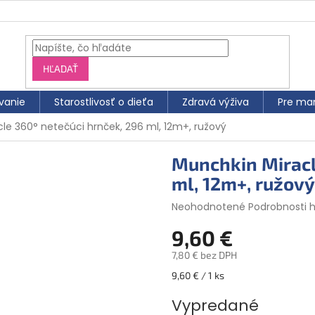
HĽADAŤ
vanie
Starostlivosť o dieťa
Zdravá výživa
Pre ma
le 360° netečúci hrnček, 296 ml, 12m+, ružový
Munchkin Miracl
ml, 12m+, ružový
Priemerné
Neohodnotené
Podrobnosti 
hodnotenie
9,60 €
produktu
je
7,80 € bez DPH
0,0
z
Jednotková
9,60 € / 1 ks
5
cena:
hviezdičiek.
Vypredané