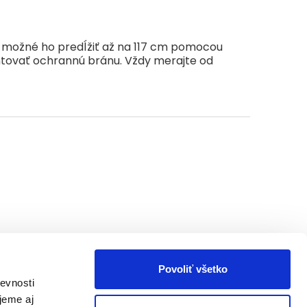
e možné ho predĺžiť až na 117 cm pomocou
ntovať ochrannú bránu. Vždy merajte od
Povoliť všetko
evnosti
jeme aj