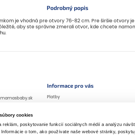
Podrobný popis
om je vhodná pre otvory 76-82 cm. Pre širšie otvory j
ležité, aby ste správne zmerali otvor, kde chcete namo
hu.
Informace pro vás
Platby
@
mamasbaby.sk
Doprava
725 166 310
Vrátenie tovaru a
 súbory cookies
sbabyczsk
reklamácia
sbaby_czsk
 reklám, poskytovanie funkcií sociálnych médií a analýzu návšt
Obchodné podmienky
Informácie o tom, ako používate naše webové stránky, poskytu
Podmienky ochrany