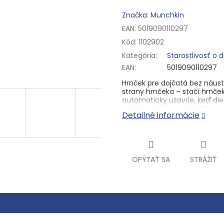
Značka: Munchkin
EAN: 5019090110297
Kód:
1102902
Kategória
:
Starostlivosť o 
EAN
:
5019090110297
Hrnček pre dojčatá bez náust
strany hrnčeka – stačí hrnček 
automaticky uzavrie, keď die
rozliatie. Ľahko sa čistí Obj
Detailné informácie
BPA a možno ho umývať v um
OPÝTAŤ SA
STRÁŽIŤ