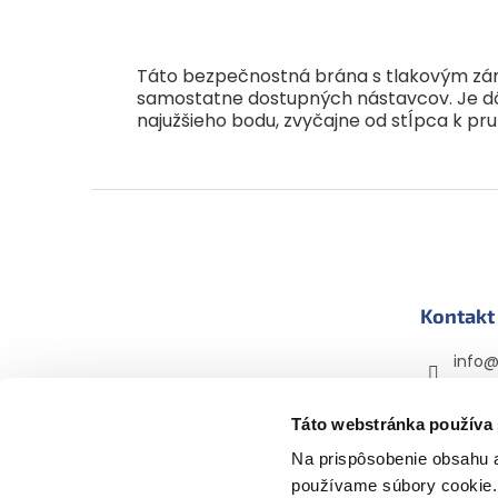
Táto bezpečnostná brána s tlakovým zámk
samostatne dostupných nástavcov. Je dô
najužšieho bodu, zvyčajne od stĺpca k pru
Z
á
p
ä
t
Kontakt
i
e
info
+420 
Táto webstránka používa
mama
mama
Na prispôsobenie obsahu a
používame súbory cookie. 