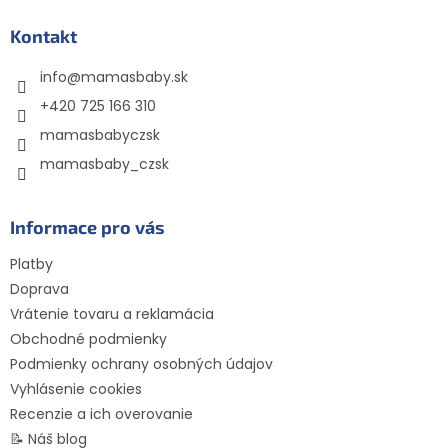
p
ä
Kontakt
t
info
@
mamasbaby.sk
i
e
+420 725 166 310
mamasbabyczsk
mamasbaby_czsk
Informace pro vás
Platby
Doprava
Vrátenie tovaru a reklamácia
Obchodné podmienky
Podmienky ochrany osobných údajov
Vyhlásenie cookies
Recenzie a ich overovanie
📝 Náš blog