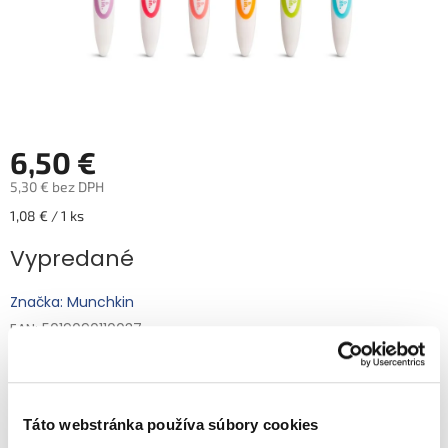
6,50 €
5,30 € bez DPH
Jednotková
1,08 € / 1 ks
cena:
Vypredané
Značka: Munchkin
EAN: 5019090110037
Kód:
91527
Kategória
:
Jedálenské potreby pre kŕmenie
EAN
:
5019090110037
Táto webstránka používa súbory cookies
Keď vaše dieťatko začne ochutnávať tuhú stravu, je potrebné