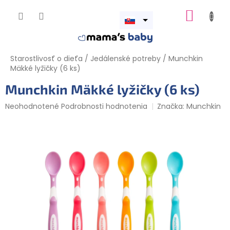
Prejsť
NÁKUP
na
obsah
Otvoriť
KOŠÍK
menu
Starostlivosť o dieťa
/
Jedálenské potreby
/
Munchkin
Mäkké lyžičky (6 ks)
Munchkin Mäkké lyžičky (6 ks)
Priemerné
Neohodnotené
Podrobnosti hodnotenia
Značka:
Munchkin
hodnotenie
produktu
je
0,0
z
5
hviezdičiek.