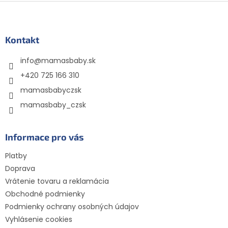
Z
á
p
ä
Kontakt
t
info
@
mamasbaby.sk
i
e
+420 725 166 310
mamasbabyczsk
mamasbaby_czsk
Informace pro vás
Platby
Doprava
Vrátenie tovaru a reklamácia
Obchodné podmienky
Podmienky ochrany osobných údajov
Vyhlásenie cookies