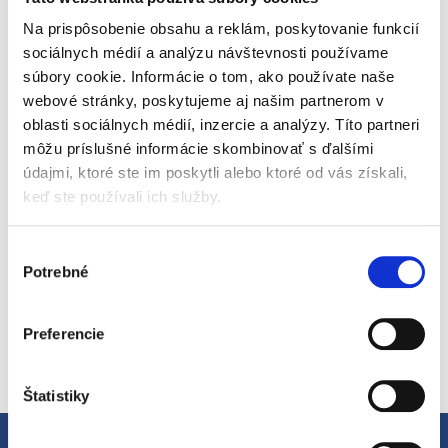
Pridať do košíka
Na prispôsobenie obsahu a reklám, poskytovanie funkcií
sociálnych médií a analýzu návštevnosti používame
Značka: Munchkin
súbory cookie. Informácie o tom, ako používate naše
EAN: 5019090124829
webové stránky, poskytujeme aj našim partnerom v
Kód:
90123
oblasti sociálnych médií, inzercie a analýzy. Títo partneri
Kategória
:
Starostlivosť o dieťa
môžu príslušné informácie skombinovať s ďalšími
EAN
:
5019090124829
údajmi, ktoré ste im poskytli alebo ktoré od vás získali,
S hrnčekom Munchkin Click Lock Tip and Sip 207 ml so
keď ste používali ich služby.
slamkou so závažím môže vaše dieťa držať a piť zo slamky v
akomkoľvek uhle. Vďaka odklápateľnému viečku a funkcii
Click Lock je tento hrnček ideálny na použitie na cestách
Výber
Detailné informácie
alebo doma – zabráni rozliatiu prakticky kdekoľvek.
Potrebné
súhlasu
Preferencie
OPÝTAŤ SA
STRÁŽIŤ
Štatistiky
Popis
Hodnotenie