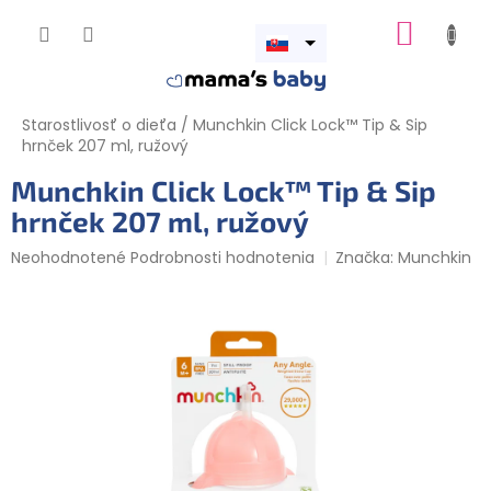
Prejsť
NÁKUP
na
obsah
Otvoriť
KOŠÍK
menu
Starostlivosť o dieťa
/
Munchkin Click Lock™ Tip & Sip
hrnček 207 ml, ružový
Munchkin Click Lock™ Tip & Sip
hrnček 207 ml, ružový
Priemerné
Neohodnotené
Podrobnosti hodnotenia
Značka:
Munchkin
hodnotenie
produktu
je
0,0
z
5
hviezdičiek.