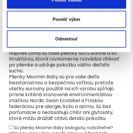
polymérov (SAP). Superabsorbent, ktorý
používame, je plne overený, bezpečný
a alergicky testovaný materiál, ktorý sa
Povoliť výber
v detských plienkach používa už viac ako 20
rokov. Neustále sa snažíme vyvíjať naše plienky
tak, aby boli čo najšetrnejšie k životnému
Odmietnuť
prostrediu, preto používame výrazne menej
superabsorbentov ako iné popredné značky.
Napriek tomu sú naše plienky 100% účinné a so
štruktúrou, ktorá rovnomerne rozvádza vlhkosť
po plienke a udržuje pokožku vášho dieťaťa
suchú.
Plienky Moomin Baby sú pre vaše dieťa
bezstarostnou a bezpečnou voľbou, pretože
všetky suroviny použité na ich výrobu spĺňajú
prísne kritériá stanovené environmentálnou
značkou Nordic Swan Ecolabel a Fínskou
federáciou pre alergie, kožu a astmu. Sú bez
parfumácie a neobsahujú chlór ani glyfosáty,
ktoré môžu dráždiť citlivú detskú pokožku.
Sú plienky Moomin Baby biologicky rozložiteľné?