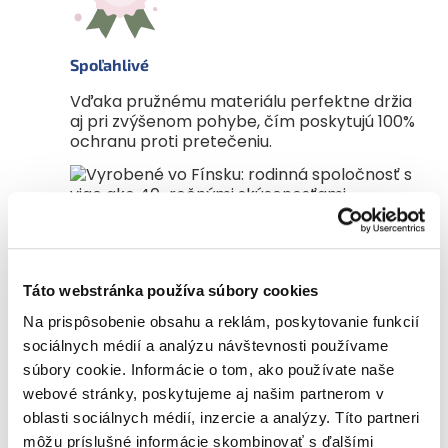
Spoľahlivé
Vďaka pružnému materiálu perfektne držia
aj pri zvýšenom pohybe, čím poskytujú 100%
ochranu proti pretečeniu.
Vyrobené vo Fínsku
Táto webstránka používa súbory cookies
Sme rodinná firma z Fínska s viac ako 40-
ročnými skúsenosťami. Sami sme rodičia,
Na prispôsobenie obsahu a reklám, poskytovanie funkcií
a preto plienky neustále vyvíjame pre
sociálnych médií a analýzu návštevnosti používame
dobro svojich najmenších.
súbory cookie. Informácie o tom, ako používate naše
webové stránky, poskytujeme aj našim partnerom v
oblasti sociálnych médií, inzercie a analýzy. Títo partneri
môžu príslušné informácie skombinovať s ďalšími