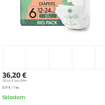
36,20 €
29,40 € bez DPH
Jednotková
0,71 € / 1 ks
cena:
Skladom