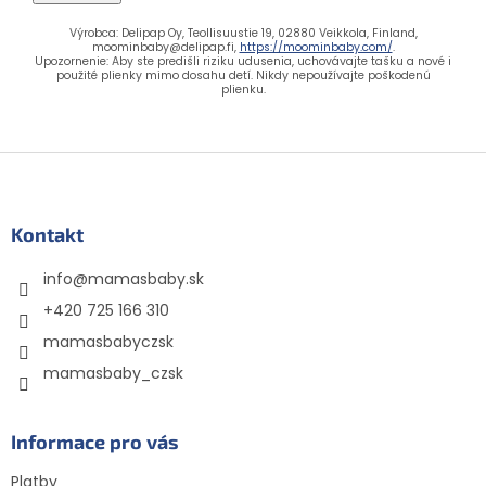
Výrobca: Delipap Oy, Teollisuustie 19, 02880 Veikkola, Finland,
moominbaby@delipap.fi,
https://moominbaby.com/
.
Upozornenie: Aby ste predišli riziku udusenia, uchovávajte tašku a nové i
použité plienky mimo dosahu detí. Nikdy nepoužívajte poškodenú
plienku.
Z
á
p
ä
Kontakt
t
info
@
mamasbaby.sk
i
e
+420 725 166 310
mamasbabyczsk
mamasbaby_czsk
Informace pro vás
Platby