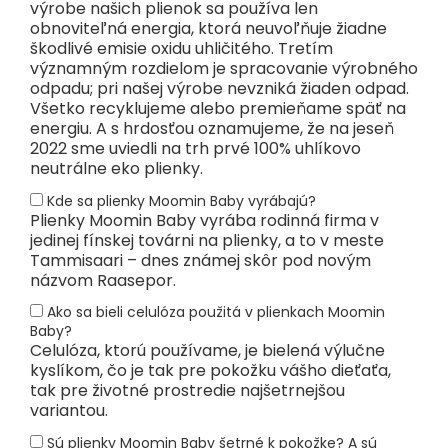
výrobe našich plienok sa používa len
obnoviteľná energia, ktorá neuvoľňuje žiadne
škodlivé emisie oxidu uhličitého. Tretím
významným rozdielom je spracovanie výrobného
odpadu; pri našej výrobe nevzniká žiaden odpad.
Všetko recyklujeme alebo premieňame späť na
energiu. A s hrdosťou oznamujeme, že na jeseň
2022 sme uviedli na trh prvé 100% uhlíkovo
neutrálne eko plienky.
Kde sa plienky Moomin Baby vyrábajú?
Plienky Moomin Baby vyrába rodinná firma v
jedinej fínskej továrni na plienky, a to v meste
Tammisaari – dnes známej skôr pod novým
názvom Raasepor.
Ako sa bieli celulóza použitá v plienkach Moomin
Baby?
Celulóza, ktorú používame, je bielená výlučne
kyslíkom, čo je tak pre pokožku vášho dieťaťa,
tak pre životné prostredie najšetrnejšou
variantou.
Sú plienky Moomin Baby šetrné k pokožke? A sú