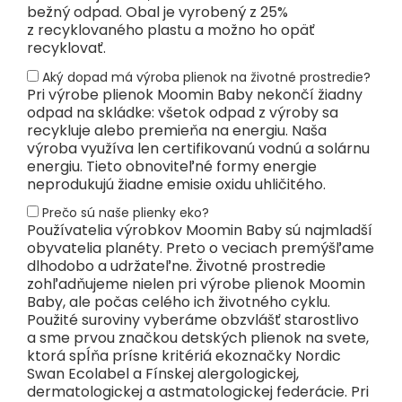
bežný odpad. Obal je vyrobený z 25%
z recyklovaného plastu a možno ho opäť
recyklovať.
Aký dopad má výroba plienok na životné prostredie?
Pri výrobe plienok Moomin Baby nekončí žiadny
odpad na skládke: všetok odpad z výroby sa
recykluje alebo premieňa na energiu. Naša
výroba využíva len certifikovanú vodnú a solárnu
energiu. Tieto obnoviteľné formy energie
neprodukujú žiadne emisie oxidu uhličitého.
Prečo sú naše plienky eko?
Používatelia výrobkov Moomin Baby sú najmladší
obyvatelia planéty. Preto o veciach premýšľame
dlhodobo a udržateľne. Životné prostredie
zohľadňujeme nielen pri výrobe plienok Moomin
Baby, ale počas celého ich životného cyklu.
Použité suroviny vyberáme obzvlášť starostlivo
a sme prvou značkou detských plienok na svete,
ktorá spĺňa prísne kritériá ekoznačky Nordic
Swan Ecolabel a Fínskej alergologickej,
dermatologickej a astmatologickej federácie. Pri