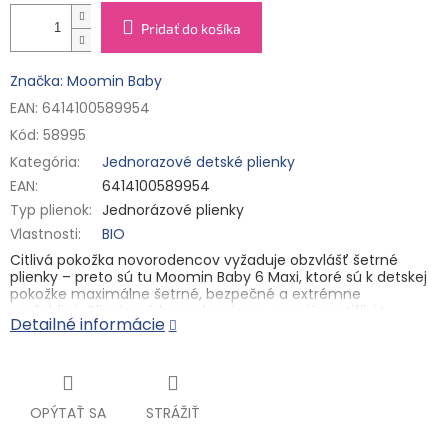
Pridať do košíka
Značka: Moomin Baby
EAN: 6414100589954
Kód:
58995
Kategória
:
Jednorazové detské plienky
EAN
:
6414100589954
Typ plienok
:
Jednorázové plienky
Vlastnosti
:
BIO
Citlivá pokožka novorodencov vyžaduje obzvlášť šetrné
plienky – preto sú tu Moomin Baby 6 Maxi, ktoré sú k detskej
pokožke maximálne šetrné, bezpečné a extrémne
spoľahlivé. Plienky sú hypoalergénne a majú certifikát
Detailné informácie
Dermatest®, ktorý zaručuje ich maximálnu účinnosť a
vynikajúcu znášanlivosť pre pokožku. Sú vyrobené s podielom
celulózy pochádzajúcej z fínskych lesov a s certifikátom FSC.
Celulóza je pri výrobe bielená len kyslíkom, takže sú vhodné
aj pro tú najcitlivejšiu pokožku bábätiek.
OPÝTAŤ SA
STRÁŽIŤ
✓ 100% bez chlóru
✓ superabsorpčné jadro