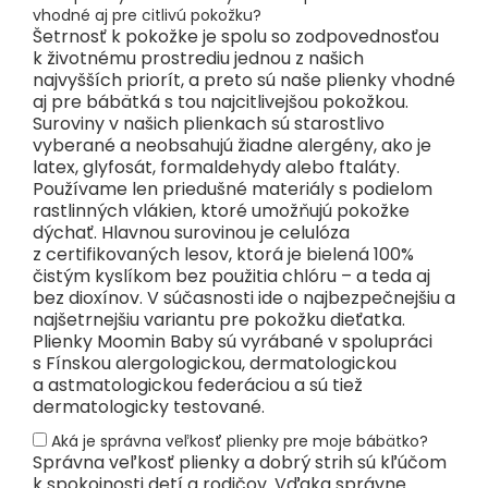
vhodné aj pre citlivú pokožku?
Šetrnosť k pokožke je spolu so zodpovednosťou
k životnému prostrediu jednou z našich
najvyšších priorít, a preto sú naše plienky vhodné
aj pre bábätká s tou najcitlivejšou pokožkou.
Suroviny v našich plienkach sú starostlivo
vyberané a neobsahujú žiadne alergény, ako je
latex, glyfosát, formaldehydy alebo ftaláty.
Používame len priedušné materiály s podielom
rastlinných vlákien, ktoré umožňujú pokožke
dýchať. Hlavnou surovinou je celulóza
z certifikovaných lesov, ktorá je bielená 100%
čistým kyslíkom bez použitia chlóru – a teda aj
bez dioxínov. V súčasnosti ide o najbezpečnejšiu a
najšetrnejšiu variantu pre pokožku dieťatka.
Plienky Moomin Baby sú vyrábané v spolupráci
s Fínskou alergologickou, dermatologickou
a astmatologickou federáciou a sú tiež
dermatologicky testované.
Aká je správna veľkosť plienky pre moje bábätko?
Správna veľkosť plienky a dobrý strih sú kľúčom
k spokojnosti detí a rodičov. Vďaka správne