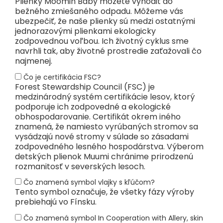
Plienky Moomin Baby môžete vyhodiť do
bežného zmiešaného odpadu. Môžeme vás
ubezpečiť, že naše plienky sú medzi ostatnými
jednorazovými plienkami ekologicky
zodpovednou voľbou. Ich životný cyklus sme
navrhli tak, aby životné prostredie zaťažovali čo
najmenej.
Čo je certifikácia FSC?
Forest Stewardship Council (FSC) je
medzinárodný systém certifikácie lesov, ktorý
podporuje ich zodpovedné a ekologické
obhospodarovanie. Certifikát okrem iného
znamená, že namiesto vyrúbaných stromov sa
vysádzajú nové stromy v súlade so zásadami
zodpovedného lesného hospodárstva. Výberom
detských plienok Muumi chránime prirodzenú
rozmanitosť v severských lesoch.
Čo znamená symbol vlajky s kľúčom?
Tento symbol označuje, že všetky fázy výroby
prebiehajú vo Fínsku.
Čo znamená symbol In Cooperation with Allery, skin