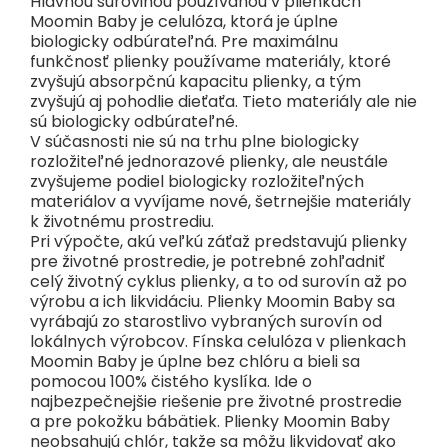
Hlavnou surovinou používanou v plienkach
Moomin Baby je celulóza, ktorá je úplne
biologicky odbúrateľná. Pre maximálnu
funkčnosť plienky používame materiály, ktoré
zvyšujú absorpčnú kapacitu plienky, a tým
zvyšujú aj pohodlie dieťaťa. Tieto materiály ale nie
sú biologicky odbúrateľné.
V súčasnosti nie sú na trhu plne biologicky
rozložiteľné jednorazové plienky, ale neustále
zvyšujeme podiel biologicky rozložiteľných
materiálov a vyvíjame nové, šetrnejšie materiály
k životnému prostrediu.
Pri výpočte, akú veľkú záťaž predstavujú plienky
pre životné prostredie, je potrebné zohľadniť
celý životný cyklus plienky, a to od surovín až po
výrobu a ich likvidáciu. Plienky Moomin Baby sa
vyrábajú zo starostlivo vybraných surovín od
lokálnych výrobcov. Fínska celulóza v plienkach
Moomin Baby je úplne bez chlóru a bieli sa
pomocou 100% čistého kyslíka. Ide o
najbezpečnejšie riešenie pre životné prostredie
a pre pokožku bábätiek. Plienky Moomin Baby
neobsahujú chlór, takže sa môžu likvidovať ako