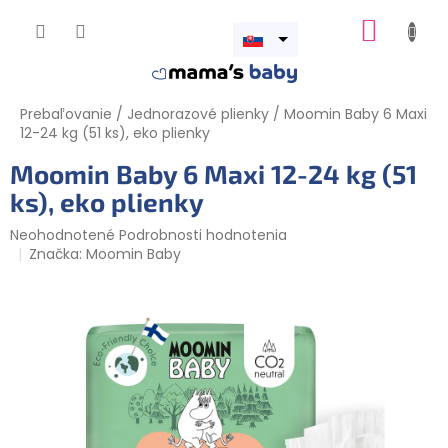
Prejsť
NÁKUP
na
obsah
Otvoriť
KOŠÍK
menu
Prebaľovanie
/
Jednorazové plienky
/
Moomin Baby 6 Maxi
12-24 kg (51 ks), eko plienky
Moomin Baby 6 Maxi 12-24 kg (51
ks), eko plienky
Priemerné
Neohodnotené
Podrobnosti hodnotenia
hodnotenie
Značka:
Moomin Baby
produktu
je
0,0
z
5
hviezdičiek.