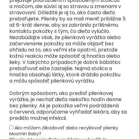
prejavuje podráždením spôsobeným stolicou
a močom, ale súvisí aj so stravou a zmenami v
stravovaní. Dôležité je aj to, ako často dieťa
prebaľujete. Plienky by sa mali meniť približne 5
až 6-krát denne, aby sa zabránilo prílišnému
kontaktu pokožky s tým, čo dieťa vylúčilo.
Nezabúdajte však, že plienková vyrážka alebo
začervenanie pokožky sa môže objaviť bez
ohľadu na to, ako veľmi ste opatrní, pretože
kožnú reakciu môže spôsobiť aj hnačka alebo
lieky. V takýchto prípadoch je dobré bábätko
prebaľovať ešte častejšie. Najmä stolica a
hnačka obsahujú látky, ktoré dráždia pokožku
a môžu spôsobiť plienkovú vyrážku.
Dobrým spôsobom, ako predísť plienkovej
vyrážke, je nechať dieťa niekoľko hodín denne
bez plienky. Ak je pokožka veľmi podráždená
a červená, odporúčame vyhľadať lekára, aby sa
predišlo možnej infekcii.
Ako môžem zlikvidovať alebo recyklovať plienky
Moomin Baby?