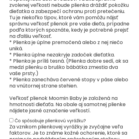
zvolenej veľkosti nebude plienka dráždiť pokožku
dieťatka a zabezpečí ochranu proti pretečeniu.
Tu je niekoľko tipov, ktoré vám pomôžu nájsť
správnu veľkosť plienok pre vaše dieťa, prípadne
podľa ktorých spoznáte, kedy je potrebné prejsť
na ďalšiu veľkosť.
* Plienka je úplne premočená alebo z nej niečo
uniká.
* Plienka úplne nezakryje zadoček dieťatka.
* Plienka je príliš tesná. (Plienka dobre sedí, ak sa
medzi plienku a bruško bábätka zmestia dva
vaše prsty.)
* Plienka zanecháva červené stopy v páse alebo
na vnútornej strane stehien.
Veľkosť plienok Moomin Baby je založená na
hmotnosti dieťaťa. Na obale aj samotnej plienke
nájdete jasné označenie veľkostí.
Čo spôsobuje plienkovú vyrážku?
Za vznikom plienkovej vyrážky je zvyčajne veľa
faktorov. Je to známe kožné ochorenie, ktoré sa