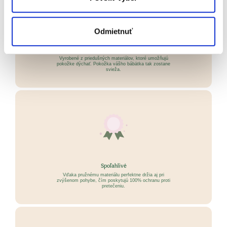
Odmietnuť
Šetrné k pokožke
Vyrobené z priedušných materiálov, ktoré umožňujú
pokožke dýchať. Pokožka vášho bábätka tak zostane
svieža.
Spoľahlivé
Vďaka pružnému materiálu perfektne držia aj pri
zvýšenom pohybe, čím poskytujú 100% ochranu proti
pretečeniu.