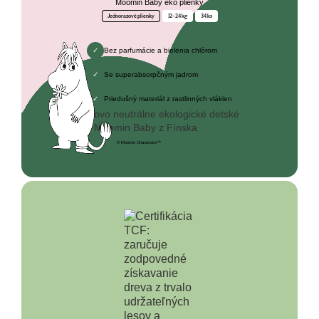
Moomin Baby eko plienky
Jednorazové plienky
12–24 kg
34 ks
Bez parfumácie a bielenia chlórom
Se superabsorpčným jadrom
Priedušný materiál z rastlinných vlákien
© Moomin Characters™