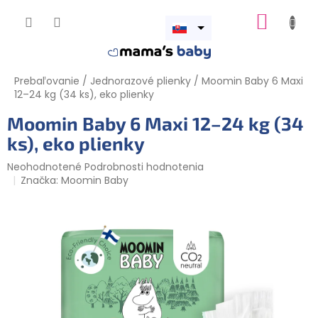
Prejsť na obsah
NÁKUP
Otvoriť
menu
Prebaľovanie
/
Jednorazové plienky
/
Moomin Baby 6 Maxi
12–24 kg (34 ks), eko plienky
Moomin Baby 6 Maxi 12–24 kg (34
ks), eko plienky
Priemerné hodnotenie produktu je 0,0 z 5 hviezdičiek.
Neohodnotené
Podrobnosti hodnotenia
Značka:
Moomin Baby