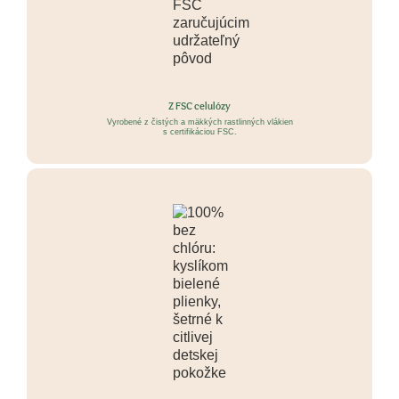
Z FSC celulózy
Vyrobené z čistých a mäkkých rastlinných vlákien
s certifikáciou FSC.