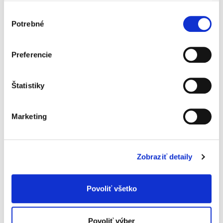
Výber
Potrebné
súhlasu
Preferencie
Štatistiky
Marketing
Zobraziť detaily
Bezpečné
Žiadne pridané chemikálie, ako je chlór, parfumy alebo
glyfosáty, ktoré by mohli dráždiť citlivú detskú pokožku.
Povoliť všetko
Povoliť výber