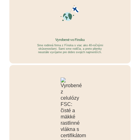
Vyrobené vo Fínsku
Sme rodinná firma z Fínska s viac ako 40-ročnými
skúsenosťami. Sami sme rodičia, a preto plienky
neustále vyvíjame pre dobro svojich najmenších.