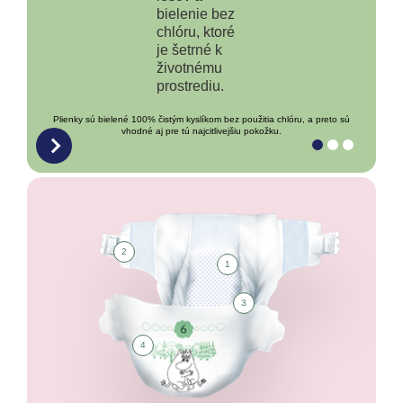
Plienky sú bielené 100% čistým kyslíkom bez použitia chlóru, a preto sú
vhodné aj pre tú najcitlivejšiu pokožku.
2
1
3
4