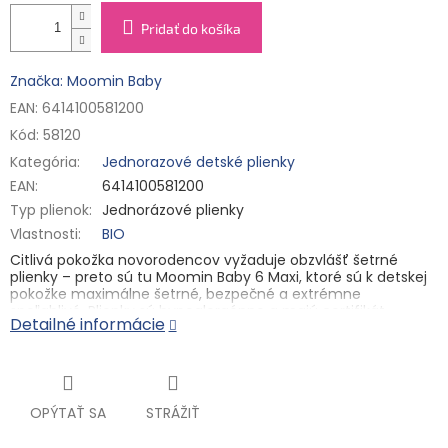
Pridať do košíka
Značka: Moomin Baby
EAN: 6414100581200
Kód:
58120
Kategória
:
Jednorazové detské plienky
EAN
:
6414100581200
Typ plienok
:
Jednorázové plienky
Vlastnosti
:
BIO
Citlivá pokožka novorodencov vyžaduje obzvlášť šetrné
plienky – preto sú tu Moomin Baby 6 Maxi, ktoré sú k detskej
pokožke maximálne šetrné, bezpečné a extrémne
spoľahlivé. Plienky sú hypoalergénne a majú certifikát
Detailné informácie
Dermatest®, ktorý zaručuje ich maximálnu účinnosť a
vynikajúcu znášanlivosť pre pokožku. Sú vyrobené s podielom
celulózy pochádzajúcej z fínskych lesov a s certifikátom FSC.
Celulóza je pri výrobe bielená len kyslíkom, takže sú vhodné
aj pro tú najcitlivejšiu pokožku bábätiek.
OPÝTAŤ SA
STRÁŽIŤ
✓ 100% bez chlóru
✓ superabsorpčné jadro