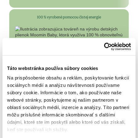
Kombinácia solárnej a vodnej elektrárne zásobuje elektrinou našu výrobu. Všetka
100 % vyrobené pomocou čistej energie
energia tak pochádza z čistých zdrojov a celá továreň je sebestačná.
© Moomin Characters™
Táto webstránka používa súbory cookies
Na prispôsobenie obsahu a reklám, poskytovanie funkcií
sociálnych médií a analýzu návštevnosti používame
súbory cookie. Informácie o tom, ako používate naše
webové stránky, poskytujeme aj našim partnerom v
oblasti sociálnych médií, inzercie a analýzy. Títo partneri
môžu príslušné informácie skombinovať s ďalšími
údajmi, ktoré ste im poskytli alebo ktoré od vás získali,
keď ste používali ich služby.