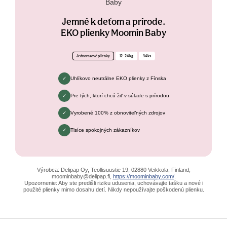
Jemné k deťom a prírode.
EKO plienky Moomin Baby
Jednorazové plienky
12–24 kg
34 ks
Uhlíkovo neutrálne EKO plienky z Fínska
Pre tých, ktorí chcú žiť v súlade s prírodou
Vyrobené 100% z obnoviteľných zdrojov
Tisíce spokojných zákazníkov
Výrobca: Delipap Oy, Teollisuustie 19, 02880 Veikkola, Finland,
moominbaby@delipap.fi,
https://moominbaby.com/
.
Upozornenie: Aby ste predišli riziku udusenia, uchovávajte tašku a nové i
použité plienky mimo dosahu detí. Nikdy nepoužívajte poškodenú plienku.
Zápätie