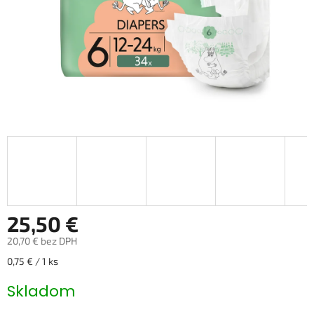
25,50 €
20,70 € bez DPH
Jednotková cena:
0,75 € / 1 ks
Skladom