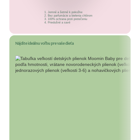
Jemné a šetrné k pokožke
Bez parfumácie a bielenia chlórom
100% ochrana proti pretečeniu
Priedušné a savé
Nájdite ideálnu voľbu pre vaše dieťa