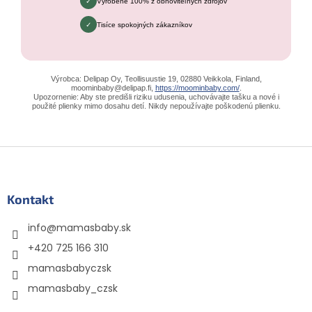
Vyrobené 100% z obnoviteľných zdrojov
Tisíce spokojných zákazníkov
Výrobca: Delipap Oy, Teollisuustie 19, 02880 Veikkola, Finland,
moominbaby@delipap.fi,
https://moominbaby.com/
.
Upozornenie: Aby ste predišli riziku udusenia, uchovávajte tašku a nové i
použité plienky mimo dosahu detí. Nikdy nepoužívajte poškodenú plienku.
Zápätie
Kontakt
info
@
mamasbaby.sk
+420 725 166 310
mamasbabyczsk
mamasbaby_czsk