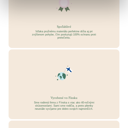
Spoľahlivé
Vďaka pružnému materiálu perfektne držia aj pri
zvýšenom pohybe, čím poskytujú 100% ochranu proti
pretečeniu.
Vyrobené vo Fínsku
Sme rodinná firma z Fínska s viac ako 40-ročnými
skúsenosťami. Sami sme rodičia, a preto plienky
neustále vyvíjame pre dobro svojich najmenších.