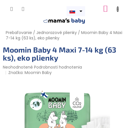
Prejsť na obsah
NÁKUP
Otvoriť
menu
Prebaľovanie
/
Jednorazové plienky
/
Moomin Baby 4 Maxi
7-14 kg (63 ks), eko plienky
Moomin Baby 4 Maxi 7-14 kg (63
ks), eko plienky
Priemerné hodnotenie produktu je 0,0 z 5 hviezdičiek.
Neohodnotené
Podrobnosti hodnotenia
Značka:
Moomin Baby