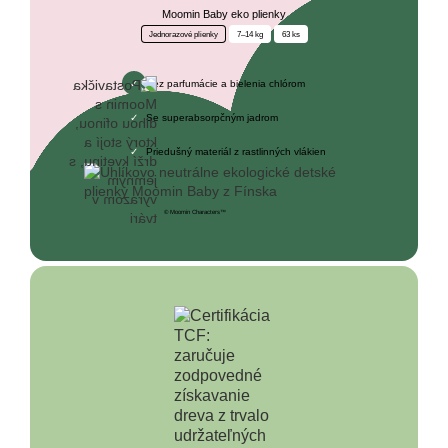
Moomin Baby eko plienky
Jednorazové plienky
7–14 kg
63 ks
Bez parfumácie a bielenia chlórom
Se superabsorpčným jadrom
Priedušný materiál z rastlinných vlákien
© Moomin Characters™