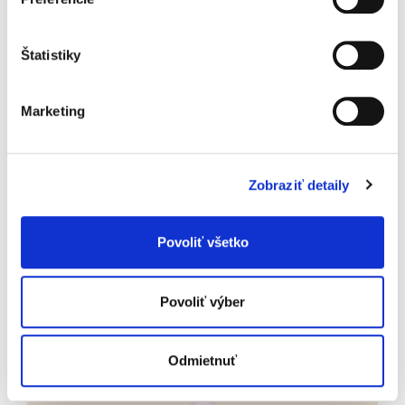
Štatistiky
Bezpečné
Žiadne pridané chemikálie, ako je chlór, parfumy alebo
Marketing
glyfosáty, ktoré by mohli dráždiť citlivú detskú pokožku.
Zobraziť detaily
Povoliť všetko
Šetrné k pokožke
Vyrobené z priedušných materiálov, ktoré umožňujú
Povoliť výber
pokožke dýchať. Pokožka vášho bábätka tak zostane
svieža.
Odmietnuť