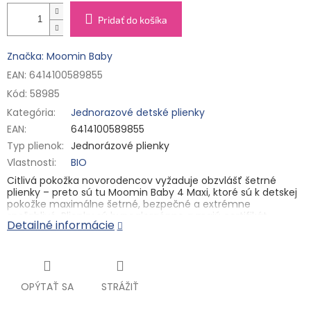
Pridať do košíka
Značka: Moomin Baby
EAN: 6414100589855
Kód:
58985
Kategória
:
Jednorazové detské plienky
EAN
:
6414100589855
Typ plienok
:
Jednorázové plienky
Vlastnosti
:
BIO
Citlivá pokožka novorodencov vyžaduje obzvlášť šetrné
plienky – preto sú tu Moomin Baby 4 Maxi, ktoré sú k detskej
pokožke maximálne šetrné, bezpečné a extrémne
spoľahlivé. Plienky sú hypoalergénne a majú certifikát
Detailné informácie
Dermatest®, ktorý zaručuje ich maximálnu účinnosť a
vynikajúcu znášanlivosť pre pokožku. Sú vyrobené s podielom
celulózy pochádzajúcej z fínskych lesov a s certifikátom FSC.
Celulóza je pri výrobe bielená len kyslíkom, takže sú vhodné
aj pro tú najcitlivejšiu pokožku bábätiek.
OPÝTAŤ SA
STRÁŽIŤ
✓ 100% bez chlóru
✓ superabsorpčné jadro