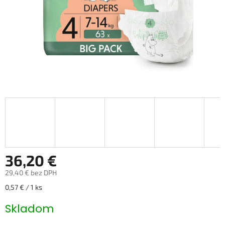
36,20 €
29,40 € bez DPH
Jednotková cena:
0,57 € / 1 ks
Skladom