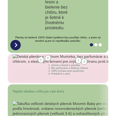
Plienky sú bielené 100% čistým kyslíkom bez použitia chlóru, a preto sú
vhodné aj pre tú najcitlivejšiu pokožku.
4
2
1
3
Jemné a šetrné k pokožke
Bez parfumácie a bielenia chlórom
100% ochrana proti pretečeniu
Priedušné a savé
Nájdite ideálnu voľbu pre vaše dieťa