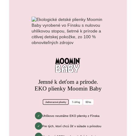
Jemné k deťom a prírode.
EKO plienky Moomin Baby
Jednorazové plienky
7–14 kg
63 ks
Uhlíkovo neutrálne EKO plienky z Fínska
Pre tých, ktorí chcú žiť v súlade s prírodou