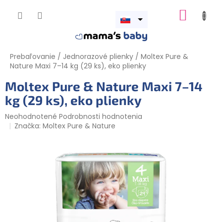
Prejsť
NÁKUP
na
obsah
Otvoriť
KOŠÍK
menu
Prebaľovanie
/
Jednorazové plienky
/
Moltex Pure &
Nature Maxi 7–14 kg (29 ks), eko plienky
Moltex Pure & Nature Maxi 7–14
kg (29 ks), eko plienky
Priemerné
Neohodnotené
Podrobnosti hodnotenia
hodnotenie
Značka:
Moltex Pure & Nature
produktu
je
0,0
z
5
hviezdičiek.