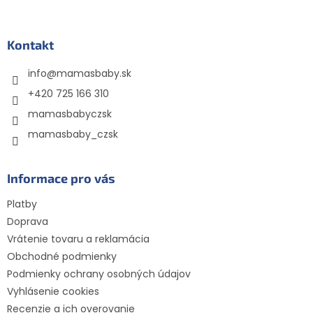
á
p
ä
Kontakt
t
info
@
mamasbaby.sk
i
e
+420 725 166 310
mamasbabyczsk
mamasbaby_czsk
Informace pro vás
Platby
Doprava
Vrátenie tovaru a reklamácia
Obchodné podmienky
Podmienky ochrany osobných údajov
Vyhlásenie cookies
Recenzie a ich overovanie