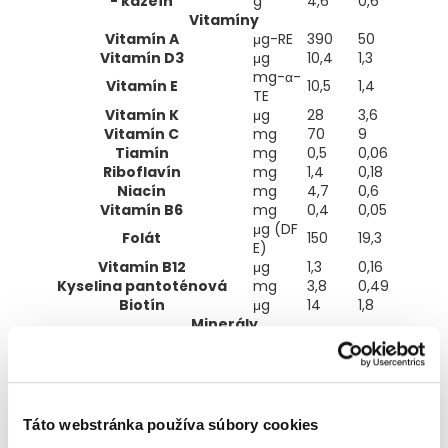
- kazeín
g
4,6
0,6
Vitamíny
Vitamín A
μg-RE
390
50
Vitamín D3
μg
10,4
1,3
mg-α-
Vitamín E
10,5
1,4
TE
Vitamín K
μg
28
3,6
Vitamín C
mg
70
9
Tiamín
mg
0,5
0,06
Riboflavín
mg
1,4
0,18
Niacín
mg
4,7
0,6
Vitamín B6
mg
0,4
0,05
μg (DF
Folát
150
19,3
E)
Vitamín B12
μg
1,3
0,16
Kyselina pantoténová
mg
3,8
0,49
Biotín
μg
14
1,8
Minerály
Sodík
mg
190
24,5
Draslík
mg
520
67
Chloridy
mg
385
49,6
Vápnik
mg
350
45,2
Fosfor
mg
185
23,8
Táto webstránka používa súbory cookies
Horčík
mg
50
6,4