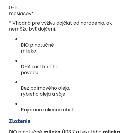
0-6
mesiacov*
* Vhodná pre výživu dojčiat od narodenia, ak
nemôžu byť dojčení.
BIO plnotučné
mlieko
DHA rastlinného
1
pôvodu
Bez palmového oleja,
rybieho oleja a sóje
Príjemná mliečna chuť
Zloženie
**Odporúčané množstvo mlieka je orientačné, riaďte sa
individuálnou potrebou dieťaťa a odporúčaním pediatra.
BIO plnotučné
mlieko
(103,7 g tekutého
mlieka