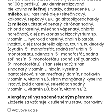
1
100 ml Kendamil BIO Nature 1 DHA+
= 90 ml prevarenej vody
na 100 g prášku), BIO demineralizovaná
+ 3 zarovnané odmerky (12,9 g prášku)
bielkovina
mliečnej
srvátky, odstredené BIO
2
Podľa požiadavky legislatívy všetky pokračovacie mlieka
mlieko
, BIO rastlinné oleje (slnečnicový,
obsahujú DHA.
kokosový, repkový), BIO galaktooligosacharidy
(z
mlieka
), citrát vápenatý, citrónan sodný,
3
3´galaktosyllaktóza
chlorid draselný, mliečnan vápenatý, chlorid
4
prirodzene sa vyskytujúci
horečnatý, olej z mikrorias Schizochytrium sp.,
vitamín C, hydroxid draselný, cholín bitartát,
Dôležité upozornenie:
Dojčenie je najlepší spôsob výživy
dojčiat. Počiatočné mlieko BIO Nature 1 DHA+ je vhodné pre
inozitol, olej z Mortierella alpina, taurín, nukleotidy
výživu dojčiat od narodenia, ak nemôžu byť dojčené, a malo
(cytidín-5‘-monofosfát, sodná soľ uridín-5‘-
by sa používať len na základe odporúčania nezávislých osôb
monofosfátu, adenozín-5‘-monofosfát, sodná
kvalifikovaných v oblasti medicíny, výživy alebo farmácie
soľ inozín-5-monofosfátu, sodná soľ guanozín-
alebo iných odborníkov zodpovedných za starostlivosť o
5‘-monofosfátu), síran železnatý, síran
matku a dieťa. Dbajte na ústnu hygienu v období rastu
zinočnatý, vitamín E, niacín, kyselina
prvých zúbkov, najmä pred spaním. Dodržiavajte pokyny na
prípravu, kŕmenie a skladovanie, inak ohrozíte zdravie
pantoténová, síran meďnatý, tiamín, riboflavín,
dojčaťa.
vitamín A, vitamín B6, síran mangánatý, kyselina
listová, jodid draselný, seleničitan sodný,
Dôležité odporučenie:
Po príprave každej dávky obal
vitamín K, vitamín D3, biotín, vitamín B12.
starostlivo uzavrite. Nepridávajte viac alebo menej odmeriek,
ako je uvedené, ani čokoľvek iné. Pripravené jedlo
Alergény sú vyznačené tučným písmom
.
spotrebujte do 2 hodín, potom ho zlikvidujte. Neohrievajte v
Zloženie sa vzťahuje k sušenému stavu potraviny.
mikrovlnnej rúre, hrozí obarenie dieťaťa.
Príprava:
Pred otvorením viečka vždy skontrolujte, či nie je
Výživové údaje