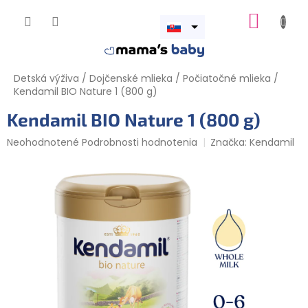
Prejsť
NÁKUP
na
obsah
Otvoriť
KOŠÍK
menu
Detská výživa
/
Dojčenské mlieka
/
Počiatočné mlieka
/
Kendamil BIO Nature 1 (800 g)
Kendamil BIO Nature 1 (800 g)
Priemerné
Neohodnotené
Podrobnosti hodnotenia
Značka:
Kendamil
hodnotenie
produktu
je
0,0
z
5
hviezdičiek.