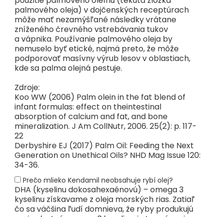
použitie palmového oleínu (tekutá zložka
palmového oleja) v dojčenských receptúrach
môže mať nezamýšľané následky vrátane
zníženého črevného vstrebávania tukov
a vápnika. Používanie palmového oleja by
nemuselo byť etické, najmä preto, že môže
podporovať masívny výrub lesov v oblastiach,
kde sa palma olejná pestuje.
Zdroje:
Koo WW (2006) Palm olein in the fat blend of
infant formulas: effect on theintestinal
absorption of calcium and fat, and bone
mineralization. J Am CollNutr, 2006. 25(2): p. 117-
22
Derbyshire EJ (2017) Palm Oil: Feeding the Next
Generation on Unethical Oils? NHD Mag Issue 120:
34-36.
Prečo mlieko Kendamil neobsahuje rybí olej?
DHA (kyselinu dokosahexaénovú) – omega 3
kyselinu získavame z oleja morských rias. Zatiaľ
čo sa väčšina ľudí domnieva, že ryby produkujú