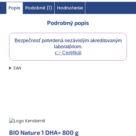
vitamín K, vitamín D3, biotín, vitamín B12. Alergény sú
Popis
Podobné (1)
Hodnotenie
vyznačené
VEĽKÝMI PÍSMENAMI
. Zloženie sa vzťahuje k
sušenému stavu potraviny.
Podrobný popis
Bezpečnosť potvrdená nezávislým akreditovaným
laboratóriom.
👉 Certifikát
EAN
BIO Nature 1 DHA+
800 g