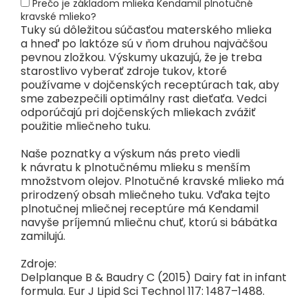
Prečo je základom mlieka Kendamil plnotučné
kravské mlieko?
Tuky sú dôležitou súčasťou materského mlieka
a hneď po laktóze sú v ňom druhou najväčšou
pevnou zložkou. Výskumy ukazujú, že je treba
starostlivo vyberať zdroje tukov, ktoré
používame v dojčenských receptúrach tak, aby
sme zabezpečili optimálny rast dieťaťa. Vedci
odporúčajú pri dojčenských mliekach zvážiť
použitie mliečneho tuku.
Naše poznatky a výskum nás preto viedli
k návratu k plnotučnému mlieku s menším
množstvom olejov. Plnotučné kravské mlieko má
prirodzený obsah mliečneho tuku. Vďaka tejto
plnotučnej mliečnej receptúre má Kendamil
navyše príjemnú mliečnu chuť, ktorú si bábätka
zamilujú.
Zdroje:
Delplanque B & Baudry C (2015) Dairy fat in infant
formula. Eur J Lipid Sci Technol 117: 1487–1488.