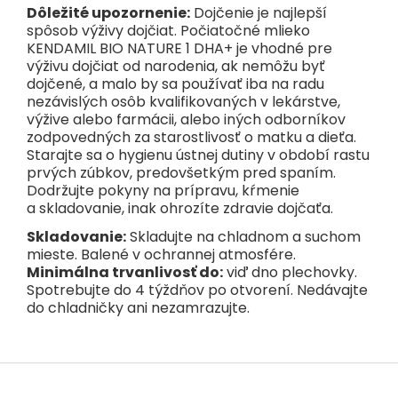
Dôležité upozornenie:
Dojčenie je najlepší
spôsob výživy dojčiat. Počiatočné mlieko
KENDAMIL BIO NATURE 1 DHA+ je vhodné pre
výživu dojčiat od narodenia, ak nemôžu byť
dojčené, a malo by sa používať iba na radu
nezávislých osôb kvalifikovaných v lekárstve,
výžive alebo farmácii, alebo iných odborníkov
zodpovedných za starostlivosť o matku a dieťa.
Starajte sa o hygienu ústnej dutiny v období rastu
prvých zúbkov, predovšetkým pred spaním.
Dodržujte pokyny na prípravu, kŕmenie
a skladovanie, inak ohrozíte zdravie dojčaťa.
Skladovanie:
Skladujte na chladnom a suchom
mieste. Balené v ochrannej atmosfére.
Minimálna trvanlivosť do:
viď dno plechovky.
Spotrebujte do 4 týždňov po otvorení. Nedávajte
do chladničky ani nezamrazujte.
Z
á