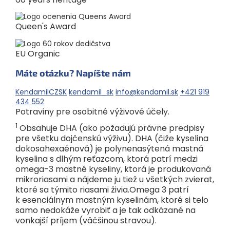
Queen's Award
EU Organic
Máte otázku? Napíšte nám
KendamilCZSK
kendamil_sk
info@kendamil.sk
+421 919
434 552
Potraviny pre osobitné výživové účely.
1
Obsahuje DHA (ako požadujú právne predpisy
pre všetku dojčenskú výživu). DHA (čiže kyselina
dokosahexaénová) je polynenasýtená mastná
kyselina s dlhým reťazcom, ktorá patrí medzi
omega-3 mastné kyseliny, ktorá je produkovaná
mikroriasami a nájdeme ju tiež u všetkých zvierat,
ktoré sa týmito riasami živia.Omega 3 patrí
k esenciálnym mastným kyselinám, ktoré si telo
samo nedokáže vyrobiť a je tak odkázané na
vonkajší príjem (väčšinou stravou).