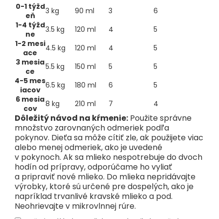
0-1 týžd
3 kg
90 ml
3
6
eň
1-4 týžd
3.5 kg
120 ml
4
5
ne
1-2 mesi
4.5 kg
120 ml
4
5
ace
3 mesia
5.5 kg
150 ml
5
5
ce
4-5 mes
6.5 kg
180 ml
6
5
iacov
6 mesia
8 kg
210 ml
7
4
cov
Dôležitý návod na kŕmenie:
Použite správne
množstvo zarovnaných odmeriek podľa
pokynov. Dieťa sa môže cítiť zle, ak použijete viac
alebo menej odmeriek, ako je uvedené
v pokynoch. Ak sa mlieko nespotrebuje do dvoch
hodín od prípravy, odporúčame ho vyliať
a pripraviť nové mlieko. Do mlieka nepridávajte
výrobky, ktoré sú určené pre dospelých, ako je
napríklad trvanlivé kravské mlieko a pod.
Neohrievajte v mikrovlnnej rúre.