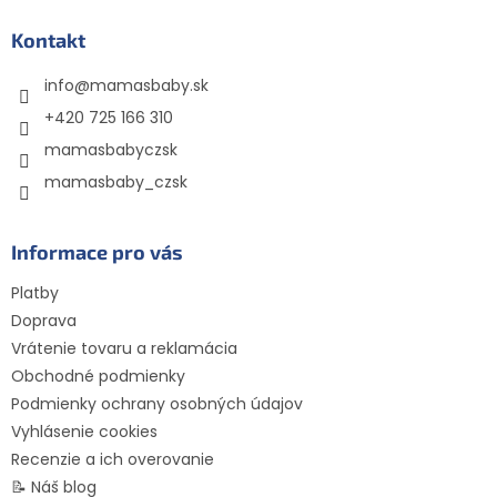
p
ä
Kontakt
t
info
@
mamasbaby.sk
i
e
+420 725 166 310
mamasbabyczsk
mamasbaby_czsk
Informace pro vás
Platby
Doprava
Vrátenie tovaru a reklamácia
Obchodné podmienky
Podmienky ochrany osobných údajov
Vyhlásenie cookies
Recenzie a ich overovanie
📝 Náš blog