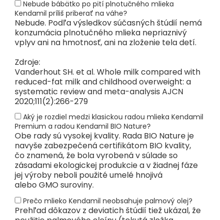
Nebude bábätko po pití plnotučného mlieka
Kendamil príliš priberať na váhe?
Nebude. Podľa výsledkov súčasných štúdií nemá
konzumácia plnotučného mlieka nepriaznivý
vplyv ani na hmotnosť, ani na zloženie tela detí.
Zdroje:
Vanderhout SH. et al. Whole milk compared with
reduced-fat milk and childhood overweight: a
systematic review and meta-analysis AJCN
2020;111(2):266-279
Aký je rozdiel medzi klasickou radou mlieka Kendamil
Premium a radou Kendamil BIO Nature?
Obe rady sú vysokej kvality. Rada BIO Nature je
navyše zabezpečená certifikátom BIO kvality,
čo znamená, že bola vyrobená v súlade so
zásadami ekologickej produkcie a v žiadnej fáze
jej výroby neboli použité umelé hnojivá
alebo GMO suroviny.
Prečo mlieko Kendamil neobsahuje palmový olej?
Prehľad dôkazov z deviatich štúdií tiež ukázal, že