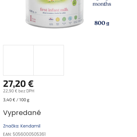
27,20 €
22,90 € bez DPH
Jednotková
3,40 € / 100 g
cena:
Vypredané
Značka: Kendamil
EAN: 5056000505361