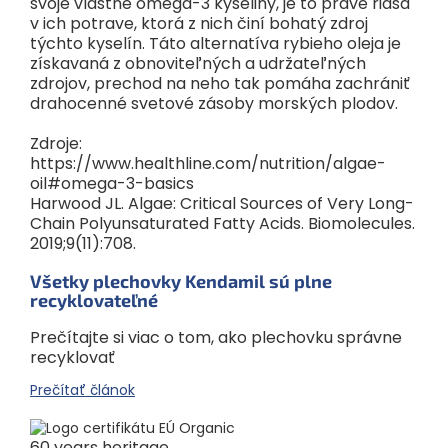
svoje vlastné omega-3 kyseliny, je to práve riasa
v ich potrave, ktorá z nich činí bohatý zdroj
týchto kyselín. Táto alternatíva rybieho oleja je
získavaná z obnoviteľných a udržateľných
zdrojov, prechod na neho tak pomáha zachrániť
drahocenné svetové zásoby morských plodov.
Zdroje:
https://www.healthline.com/nutrition/algae-
oil#omega-3-basics
Harwood JL. Algae: Critical Sources of Very Long-
Chain Polyunsaturated Fatty Acids. Biomolecules.
2019;9(11):708.
Všetky plechovky Kendamil sú plne
recyklovateľné
Prečítajte si viac o tom, ako plechovku správne
recyklovať
Prečítať článok
60 years heritage