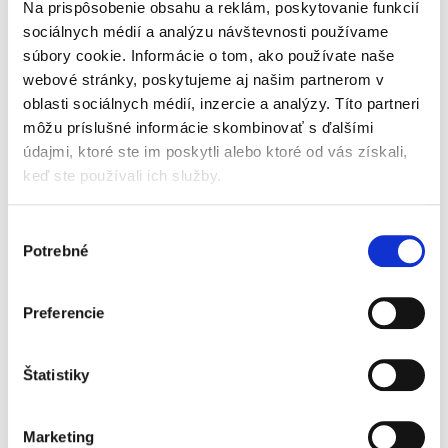
Železo
mg
5,3
0,7
Na prispôsobenie obsahu a reklám, poskytovanie funkcií
Zinok
mg
3,9
0,5
sociálnych médií a analýzu návštevnosti používame
Meď
mg
0,4
0,052
súbory cookie. Informácie o tom, ako používate naše
Jód
μg
95
12,3
webové stránky, poskytujeme aj našim partnerom v
Selén
μg
18
2,3
Mangán
μg
70
9
oblasti sociálnych médií, inzercie a analýzy. Títo partneri
Fluorid
mg
<0,1
<0,015
môžu príslušné informácie skombinovať s ďalšími
Ostatné
údajmi, ktoré ste im poskytli alebo ktoré od vás získali,
Taurín
mg
45
5,8
keď ste používali ich služby.
Cholín
mg
155
20
Inozitol
mg
90
11,6
L-karnitín
mg
6,8
0,9
Výber
Nukleotidy
mg
22
2,8
Potrebné
100 ml pripraveného mlieka = 12,9 g prášku a
súhlasu
90 ml vody
* 3'GL (3'Galaktosyllaktóza) = oligosacharid
Preferencie
materského mlieka, patriaci do skupiny HMO
prirodzene sa vyskytujúci v materskom mlieku
Návod na prípravu
Štatistiky
Umyte si ruky, sterilizujte všetko vybavenie
Marketing
a fľašu.