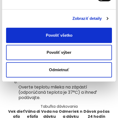
Prevarte čerstvú dojčenskú vodu a nechajte
ju vychladnúť na cca 40°C.
Zobraziť detaily
Pridajte zarovnaný počet odmeriek prášku
podľa tabuľky dávkovania.
Povoliť všetko
Uzavrite fľašu a dobre pretrepte, aby sa
Povoliť výber
prášok rozpustil.
Odstráňte uzáver a nahraďte ho
Odmietnuť
sterilizovaným cumlíkom.
Overte teplotu mlieka na zápästí
(odporúčaná teplota je 37°C) a ihneď
podávajte.
Tabuľka dávkovania
Vek dieť
Váha di
Voda na
Odmeriek n
Dávok počas
aťa
eťaťa
dávku
a dávku
24 hodín