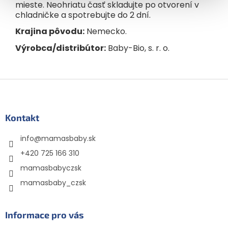
mieste. Neohriatu časť skladujte po otvorení v
chladničke a spotrebujte do 2 dní.
Krajina pôvodu:
Nemecko.
Výrobca/distribútor:
Baby-Bio, s. r. o.
Z
á
p
ä
Kontakt
t
info
@
mamasbaby.sk
i
e
+420 725 166 310
mamasbabyczsk
mamasbaby_czsk
Informace pro vás