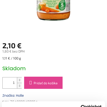
2,10 €
1,80 € bez DPH
Jednotková
1,11 € / 100 g
cena:
Skladom
Pridať do košíka
Značka: Holle
EAN: 7640230492294