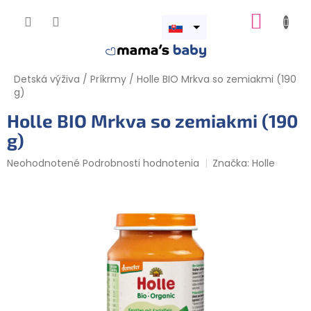
Prejsť
NÁKUP
na
obsah
Otvoriť
KOŠÍK
menu
Detská výživa
/
Príkrmy
/
Holle BIO Mrkva so zemiakmi (190
g)
Holle BIO Mrkva so zemiakmi (190
g)
Priemerné
Neohodnotené
Podrobnosti hodnotenia
Značka:
Holle
hodnotenie
produktu
je
0,0
z
5
hviezdičiek.