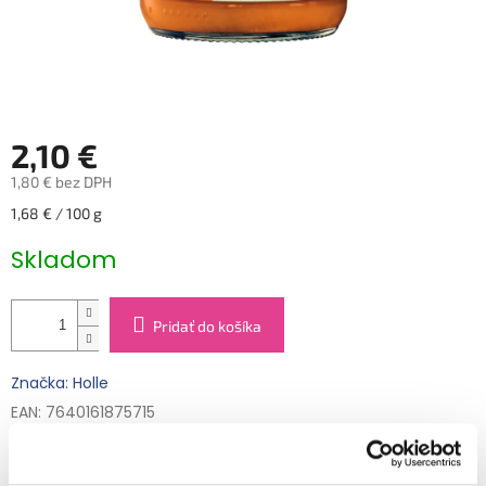
2,10 €
1,80 € bez DPH
Jednotková
1,68 € / 100 g
cena:
Skladom
Pridať do košíka
Značka: Holle
EAN: 7640161875715
Kód:
144101
Kategória
:
Detské príkrmy