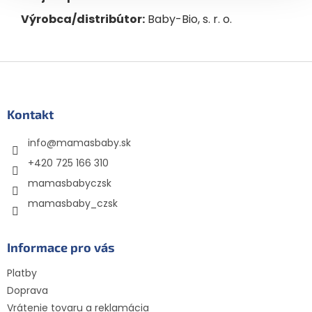
Výrobca/distribútor:
Baby-Bio, s. r. o.
Z
á
p
ä
Kontakt
t
info
@
mamasbaby.sk
i
e
+420 725 166 310
mamasbabyczsk
mamasbaby_czsk
Informace pro vás
Platby
Doprava
Vrátenie tovaru a reklamácia