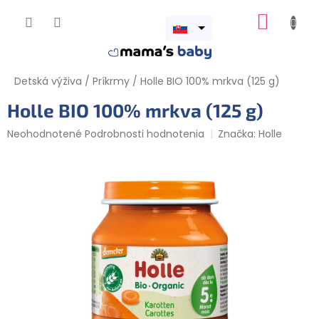
Prejsť
NÁKUP
na
obsah
Otvoriť
KOŠÍK
menu
Detská výživa
/
Príkrmy
/
Holle BIO 100% mrkva (125 g)
Holle BIO 100% mrkva (125 g)
Priemerné
Neohodnotené
Podrobnosti hodnotenia
Značka:
Holle
hodnotenie
produktu
je
0,0
z
5
hviezdičiek.