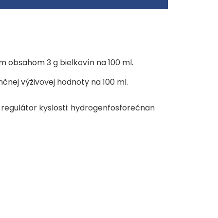
 39 kcal
iny: 0,2 g
ým obsahom 3 g bielkovín na 100 ml.
nčnej výživovej hodnoty na 100 ml.
ľ, regulátor kyslosti: hydrogenfosforečnan
te pri teplote do max. 25 °C.
ladničke a spotrebujte do 4 dní.
 dátum v hornej časti obalu.