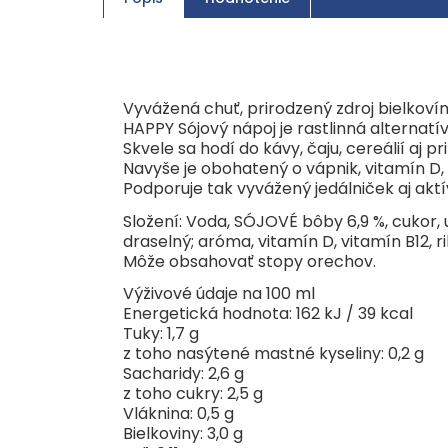
Vyvážená chuť, prirodzený zdroj bielkoví
HAPPY Sójový nápoj je rastlinná alternat
Skvele sa hodí do kávy, čaju, cereálií aj pr
Navyše je obohatený o vápnik, vitamín D, 
Podporuje tak vyvážený jedálniček aj aktív
Složení: Voda, SÓJOVÉ bôby 6,9 %, cukor, u
draselný; aróma, vitamín D, vitamín B12, ri
Môže obsahovať stopy orechov.
Výživové údaje na 100 ml
Energetická hodnota: 162 kJ / 39 kcal
Tuky: 1,7 g
z toho nasýtené mastné kyseliny: 0,2 g
Sacharidy: 2,6 g
z toho cukry: 2,5 g
Vláknina: 0,5 g
Bielkoviny: 3,0 g