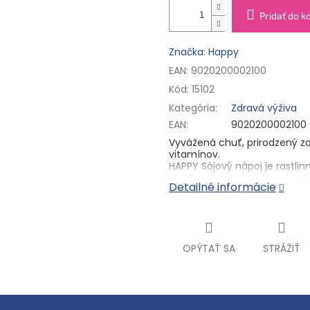
Pridať do k
Značka: Happy
EAN: 9020200002100
Kód:
15102
Kategória
:
Zdravá výživa
EAN
:
9020200002100
Vyvážená chuť, prirodzený zd
vitamínov.
HAPPY Sójový nápoj je rastli
chuťou a prirodzeným obsaho
Detailné informácie
Skvele sa hodí do kávy, čaju, c
Navyše je obohatený o vápnik,
vo výške 15 % referenčnej výž
Podporuje tak vyvážený jedáln
Složení: Voda, SÓJOVÉ bôby 6,9
OPÝTAŤ SA
STRÁŽIŤ
gellanová guma; jedlá soľ, re
aróma, vitamín D, vitamín B12,
Môže obsahovať stopy orech
Výživové údaje na 100 ml