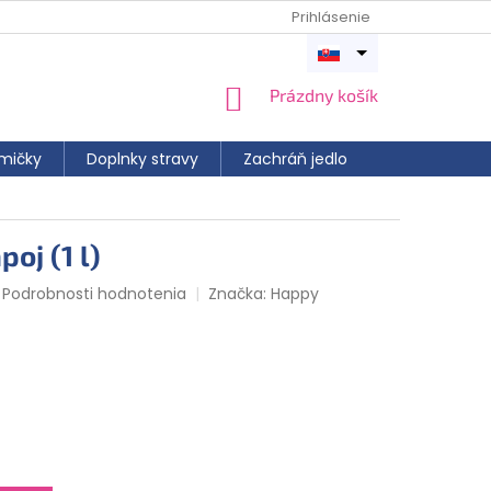
Prihlásenie
Otvoriť
menu
NÁKUPNÝ
Prázdny košík
KOŠÍK
mičky
Doplnky stravy
Zachráň jedlo
oj (1 l)
Podrobnosti hodnotenia
Značka:
Happy