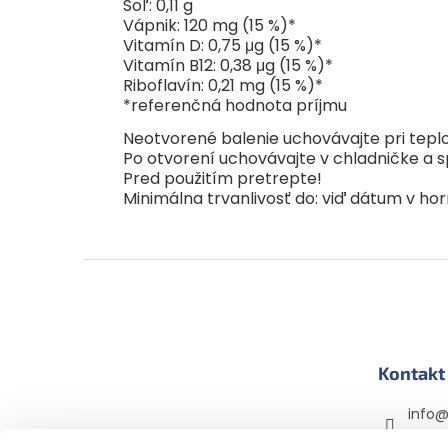
Soľ: 0,11 g
Vápnik: 120 mg (15 %)*
Vitamín D: 0,75 μg (15 %)*
Vitamín B12: 0,38 μg (15 %)*
Riboflavín: 0,21 mg (15 %)*
*referenčná hodnota príjmu
Neotvorené balenie uchovávajte pri teplo
Po otvorení uchovávajte v chladničke a s
Pred použitím pretrepte!
Minimálna trvanlivosť do: viď dátum v horn
Z
á
p
ä
t
Kontakt
i
e
info
+420 