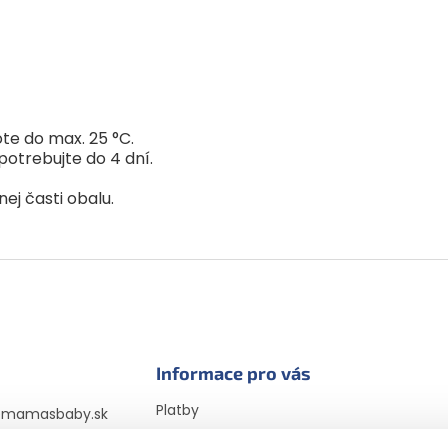
te do max. 25 °C.
potrebujte do 4 dní.
ej časti obalu.
Informace pro vás
Platby
@
mamasbaby.sk
Doprava
725 166 310