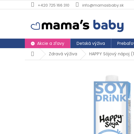
Prejsť
+420 725 166 310
info@mamasbaby.sk
na
obsah
Akcie a zľavy
Detská výživa
Prebaľo
Domov
Zdravá výživa
HAPPY Sójový nápoj (1