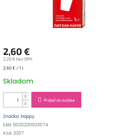
2,60 €
2,20 € bez DPH
Jednotková
2,60 € / 1 l
cena:
Skladom
Pridať do košíka
Značka: Happy
EAN: 9020200033074
Kód:
3307