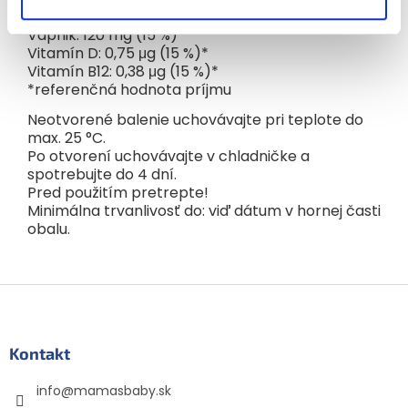
Soľ: 0,09 g
Vápnik: 120 mg (15 %)*
Vitamín D: 0,75 μg (15 %)*
Vitamín B12: 0,38 μg (15 %)*
*referenčná hodnota príjmu
Neotvorené balenie uchovávajte pri teplote do
max. 25 °C.
Po otvorení uchovávajte v chladničke a
spotrebujte do 4 dní.
Pred použitím pretrepte!
Minimálna trvanlivosť do: viď dátum v hornej časti
obalu.
Z
á
p
ä
Kontakt
t
info
@
mamasbaby.sk
i