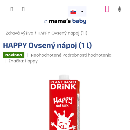
Prejsť
NÁKUP
na
obsah
Otvoriť
KOŠÍK
menu
Zdravá výživa
/
HAPPY Ovsený nápoj (1 l)
HAPPY Ovsený nápoj (1 l)
Priemerné
Neohodnotené
Podrobnosti hodnotenia
Novinka
hodnotenie
Značka:
Happy
produktu
je
0,0
z
5
hviezdičiek.