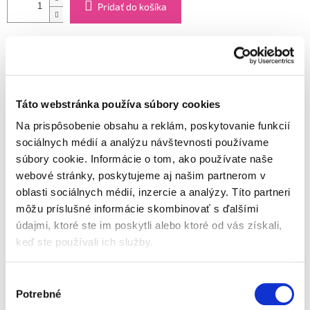
Pridať do košíka
Značka: Hamánek
EAN: 8595139778903
Kód:
FRU23626630000083
Kategória
:
Ovocné detské príkrmy
Táto webstránka používa súbory cookies
EAN
:
8595139778903
Na prispôsobenie obsahu a reklám, poskytovanie funkcií
Typ obalu
:
Sklo
sociálnych médií a analýzu návštevnosti používame
Vek dieťaťa
:
od ukončeného 8. mesiaca
súbory cookie. Informácie o tom, ako používate naše
Špecialita z mäsa a zeleniny je vyrobená z najkvalitnejších
webové stránky, poskytujeme aj našim partnerom v
surovín a prispôsobená chuti malých gurmánov. V
obľúbenom a ľahko recyklovateľnom sklenenom balení.
oblasti sociálnych médií, inzercie a analýzy. Títo partneri
môžu príslušné informácie skombinovať s ďalšími
Detailné informácie
Zloženie:
Voda, špenát (20 %), teľacie mäso (10 %), ryža (8
údajmi, ktoré ste im poskytli alebo ktoré od vás získali,
%), repkový olej, ryžová múka (1,5 %).
keď ste používali ich služby.
Benefity
Jemná chuť
OPÝTAŤ SA
STRÁŽIŤ
Bez pridanej soli
Výber
Bez lepku
Potrebné
súhlasu
Starostlivá kontrola surovín