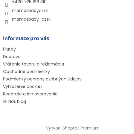
e
+420 725 166 310
mamasbabyczsk
mamasbaby_czsk
Informace pro vás
Platby
Doprava
Vrátenie tovaru a reklamácia
Obchodné podmienky
Podmienky ochrany osobných údajov
Vyhlásenie cookies
Recenzie a ich overovanie
📝 Náš blog
Vytvoril Shoptet Premium