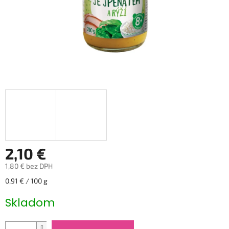
2,10 €
1,80 € bez DPH
Jednotková
0,91 € / 100 g
cena:
Skladom