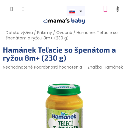
Prejsť
NÁKUP
na
obsah
Otvoriť
KOŠÍK
menu
Detská výživa
/
Príkrmy
/
Ovocné
/
Hamánek Teľacie so
špenátom a ryžou 8m+ (230 g)
Hamánek Teľacie so špenátom a
ryžou 8m+ (230 g)
Priemerné
Neohodnotené
Podrobnosti hodnotenia
Značka:
Hamánek
hodnotenie
produktu
je
0,0
z
5
hviezdičiek.