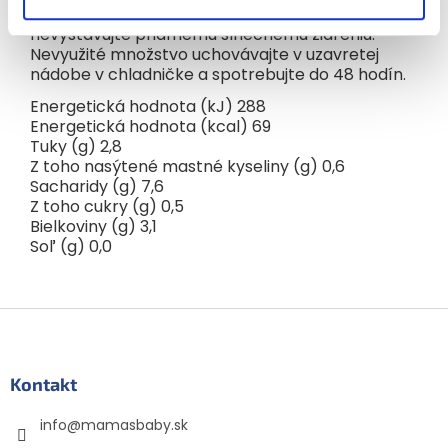
Skladujte na suchom mieste pri teplote 0-28 °C,
nevystavujte priamemu slnečnému žiareniu.
Nevyužité množstvo uchovávajte v uzavretej
nádobe v chladničke a spotrebujte do 48 hodín.
Energetická hodnota (kJ) 288
Energetická hodnota (kcal) 69
Tuky (g) 2,8
Z toho nasýtené mastné kyseliny (g) 0,6
Sacharidy (g) 7,6
Z toho cukry (g) 0,5
Bielkoviny (g) 3,1
Soľ (g) 0,0
Z
á
p
ä
Kontakt
t
info
@
mamasbaby.sk
i