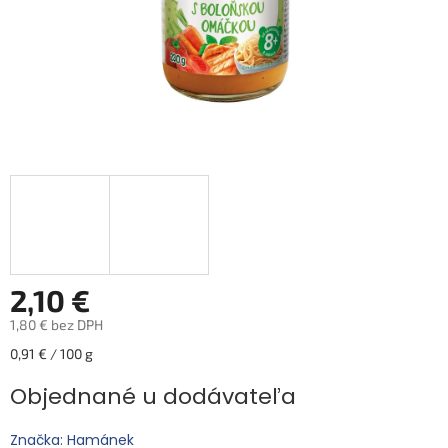
2,10 €
1,80 € bez DPH
Jednotková
0,91 € / 100 g
cena:
Objednané u dodávateľa
Značka: Hamánek