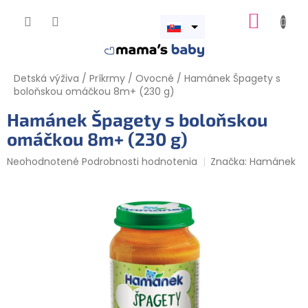
Prejsť
NÁKUP
na
obsah
Otvoriť
KOŠÍK
menu
Detská výživa
/
Príkrmy
/
Ovocné
/
Hamánek Špagety s
boloňskou omáčkou 8m+ (230 g)
Hamánek Špagety s boloňskou
omáčkou 8m+ (230 g)
Priemerné
Neohodnotené
Podrobnosti hodnotenia
Značka:
Hamánek
hodnotenie
produktu
je
0,0
z
5
hviezdičiek.