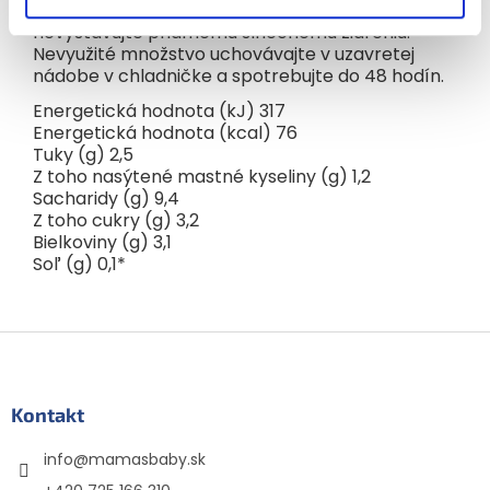
Skladujte na suchom mieste pri teplote 0-28 °C,
nevystavujte priamemu slnečnému žiareniu.
Nevyužité množstvo uchovávajte v uzavretej
nádobe v chladničke a spotrebujte do 48 hodín.
Energetická hodnota (kJ) 317
Energetická hodnota (kcal) 76
Tuky (g) 2,5
Z toho nasýtené mastné kyseliny (g) 1,2
Sacharidy (g) 9,4
Z toho cukry (g) 3,2
Bielkoviny (g) 3,1
Soľ (g) 0,1*
Z
á
p
ä
Kontakt
t
info
@
mamasbaby.sk
i
e