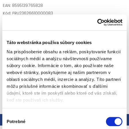
EAN: 8595139765828
Kód:
FRU23626610000083
Kategória
:
Ovocné detské príkrmy
EAN
:
8595139765828
Typ obalu
:
Sklo
Vek dieťaťa
:
od ukončeného 8. mesiaca
Táto webstránka používa súbory cookies
Špecialita z mäsa a zeleniny je vyrobená z najkvalitnejších
Na prispôsobenie obsahu a reklám, poskytovanie funkcií
surovín a prispôsobená chuti malých gurmánov. V
sociálnych médií a analýzu návštevnosti používame
obľúbenom a ľahko recyklovateľnom sklenenom balení.
súbory cookie. Informácie o tom, ako používate naše
Detailné informácie
webové stránky, poskytujeme aj našim partnerom v
Zloženie:
Mrkva (30 %), voda, paradajky (20 %), kuracie mäso
(10 %), cestoviny (5 %) (PŠENIČNÁ múka), SMOTANA,
oblasti sociálnych médií, inzercie a analýzy. Títo partneri
kukuričný modifikovaný škrob, bylinky (bazalka, oregano),
môžu príslušné informácie skombinovať s ďalšími
citrónový koncentrát.
údajmi, ktoré ste im poskytli alebo ktoré od vás získali,
OPÝTAŤ SA
STRÁŽIŤ
Benefity
keď ste používali ich služby.
Jemná chuť
Bez pridanej soli
Bez lepku
Výber
Starostlivá kontrola surovín
Popis
Hodnotenie
Špeciality sú základom pestrej detskej stravy
Potrebné
súhlasu
Pripravené na okamžitú konzumáciu