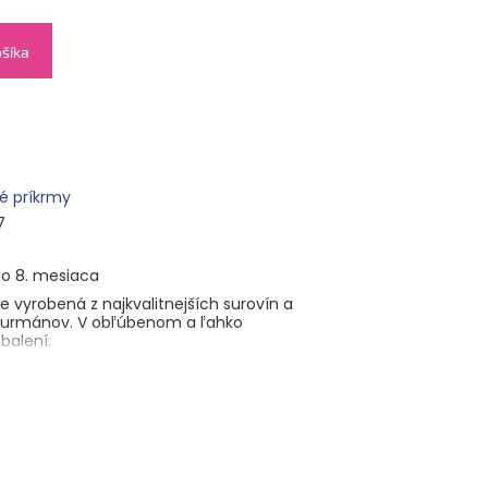
ošíka
é príkrmy
7
o 8. mesiaca
je vyrobená z najkvalitnejších surovín a
gurmánov. V obľúbenom a ľahko
balení.
), zemiakové pyré (voda, sušené zemiakové
, hrášok (6 %), cestovinové nočky (3,9 %)
 SMOTANA, zemiakový škrob, citrónový