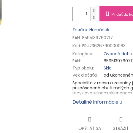
Pridať do k
Značka: Hamánek
EAN: 8595139760717
Kód:
FRU23626790000083
Kategória
:
Ovocné detsk
EAN
:
859513976071
Typ obalu
:
Sklo
Vek dieťaťa
:
od ukončenéh
Špecialita z mäsa a zeleniny 
prispôsobená chuti malých 
recyklovateľnom sklenenom 
Detailné informácie
Zloženie:
Voda, mrkva (22,5 %
vločky), bravčové mäso (8 %)
(semolinová PŠENICA, voda),
koncentrát.
Benefity
OPÝTAŤ SA
STRÁŽIŤ
Jemná chuť