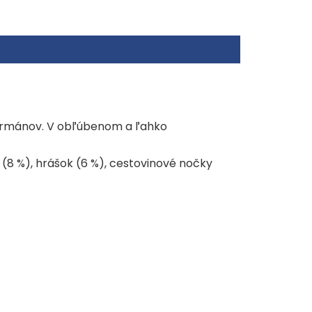
j detskej stravy
zumáciu
pri teplote 0-28 °C, nevystavujte priamemu
té množstvo uchovávajte v uzavretej nádobe v
48 hodín.
 gurmánov. V obľúbenom a ľahko
(8 %), hrášok (6 %), cestovinové nočky
iny (g) 0,5