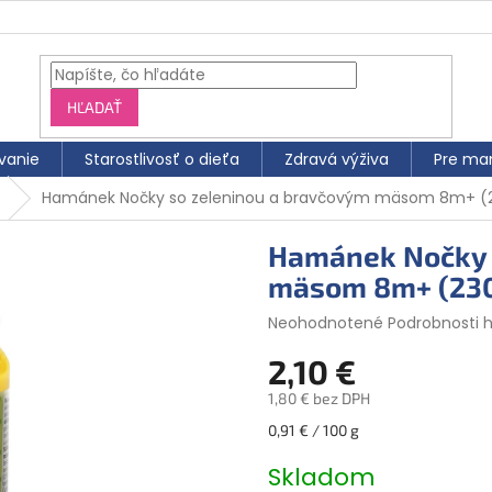
HĽADAŤ
vanie
Starostlivosť o dieťa
Zdravá výživa
Pre ma
Hamánek Nočky so zeleninou a bravčovým mäsom 8m+ (
Hamánek Nočky 
mäsom 8m+ (230
Priemerné
Neohodnotené
Podrobnosti 
hodnotenie
2,10 €
produktu
je
1,80 € bez DPH
0,0
z
Jednotková
0,91 € / 100 g
5
cena:
hviezdičiek.
Skladom