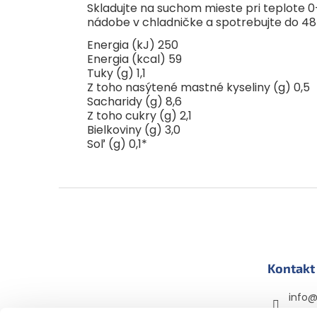
Skladujte na suchom mieste pri teplote 
nádobe v chladničke a spotrebujte do 48
Energia (kJ) 250
Energia (kcal) 59
Tuky (g) 1,1
Z toho nasýtené mastné kyseliny (g) 0,5
Sacharidy (g) 8,6
Z toho cukry (g) 2,1
Bielkoviny (g) 3,0
Soľ (g) 0,1*
Z
á
p
ä
t
Kontakt
i
e
info