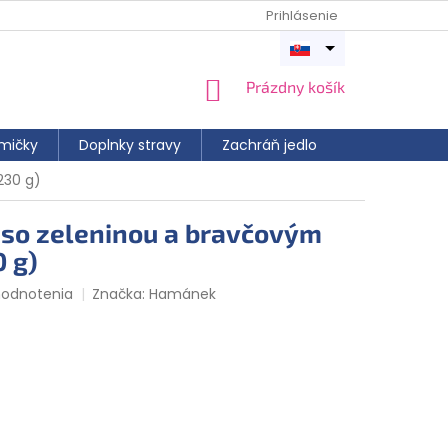
Prihlásenie
Otvoriť
menu
NÁKUPNÝ
Prázdny košík
KOŠÍK
mičky
Doplnky stravy
Zachráň jedlo
230 g)
so zeleninou a bravčovým
 g)
hodnotenia
Značka:
Hamánek