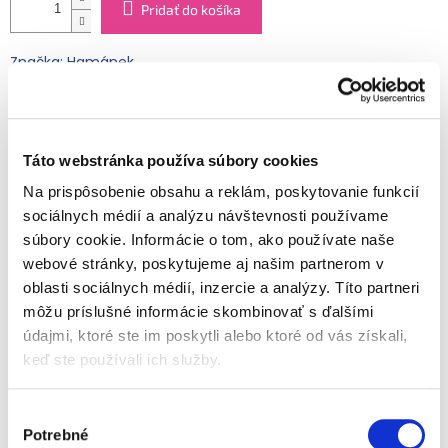
Pridať do košíka
Značka: Hamánek
EAN: 8594001698042
Kód:
FRU23600070000083
Kategória
:
Ovocné detské príkrmy
Táto webstránka používa súbory cookies
EAN
:
8594001698042
Typ obalu
:
Sklo
Na prispôsobenie obsahu a reklám, poskytovanie funkcií
Vek dieťaťa
:
od ukončeného 4. mesiaca
sociálnych médií a analýzu návštevnosti používame
súbory cookie. Informácie o tom, ako používate naše
Ovocná výživa
od ukončeného 4. mesiaca
, sterilizované, bez
pridaného cukru, obsahuje prirodzene sa vyskytujúce cukry,
webové stránky, poskytujeme aj našim partnerom v
bez lepku.
oblasti sociálnych médií, inzercie a analýzy. Títo partneri
Detailné informácie
môžu príslušné informácie skombinovať s ďalšími
Zloženie:
jablkové pyré (62 % hm.), voda, marhuľové pyré (21
údajmi, ktoré ste im poskytli alebo ktoré od vás získali,
% hm.), zahusťovadlo: kukuričný modifikovaný škrob,
antioxidant: kyselina askorbová, vitamín C.
keď ste používali ich služby.
OPÝTAŤ SA
STRÁŽIŤ
Uchovávajte na suchom mieste pri teplote 0–30 °C. Výrobky
Výber
je možné skladovať prechodne počas 3 mesiacov pri teplote
Potrebné
0–35 °C. Nespotrebované množstvo uchovajte v chladničke
súhlasu