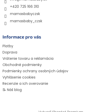
e
+420 725 166 310
mamasbabyczsk
mamasbaby_czsk
Informace pro vás
Platby
Doprava
Vrátenie tovaru a reklamácia
Obchodné podmienky
Podmienky ochrany osobných údajov
Vyhlásenie cookies
Recenzie a ich overovanie
📝 Náš blog
Vytvoril Shoptet Premium