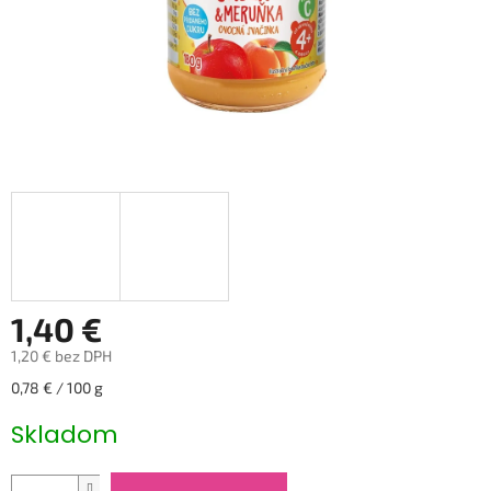
1,40 €
1,20 € bez DPH
Jednotková
0,78 € / 100 g
cena:
Skladom