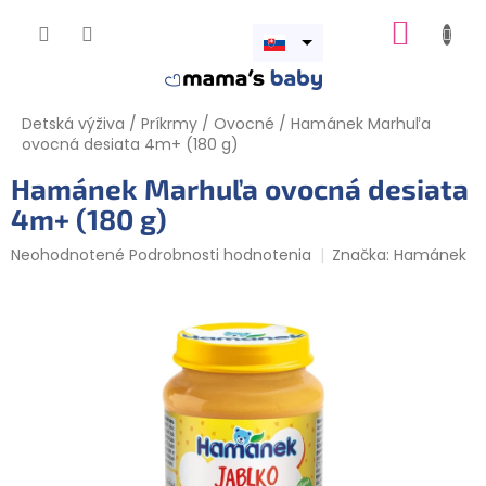
Prejsť
NÁKUP
na
obsah
Otvoriť
KOŠÍK
menu
Detská výživa
/
Príkrmy
/
Ovocné
/
Hamánek Marhuľa
ovocná desiata 4m+ (180 g)
Hamánek Marhuľa ovocná desiata
4m+ (180 g)
Priemerné
Neohodnotené
Podrobnosti hodnotenia
Značka:
Hamánek
hodnotenie
produktu
je
0,0
z
5
hviezdičiek.