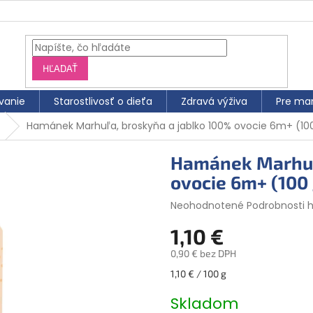
HĽADAŤ
vanie
Starostlivosť o dieťa
Zdravá výživa
Pre ma
Hamánek Marhuľa, broskyňa a jablko 100% ovocie 6m+ (10
Hamánek Marhuľ
ovocie 6m+ (100 
Priemerné
Neohodnotené
Podrobnosti 
hodnotenie
1,10 €
produktu
je
0,90 € bez DPH
0,0
z
Jednotková
1,10 € / 100 g
5
cena:
hviezdičiek.
Skladom