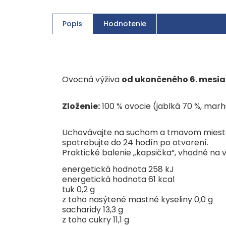
Popis
Hodnotenie
Ovocná výživa
od ukončeného 6. mesi
Zloženie:
100 % ovocie (jablká 70 %, marhu
Uchovávajte na suchom a tmavom mieste 
spotrebujte do 24 hodín po otvorení.
Praktické balenie „kapsička“, vhodné na v
energetická hodnota 258 kJ
energetická hodnota 61 kcal
tuk 0,2 g
z toho nasýtené mastné kyseliny 0,0 g
sacharidy 13,3 g
z toho cukry 11,1 g