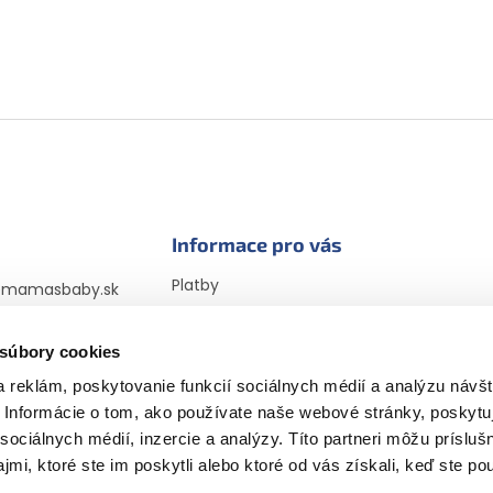
Informace pro vás
Platby
@
mamasbaby.sk
Doprava
725 166 310
Vrátenie tovaru a
 súbory cookies
sbabyczsk
reklamácia
sbaby_czsk
 reklám, poskytovanie funkcií sociálnych médií a analýzu návšt
Obchodné podmienky
Informácie o tom, ako používate naše webové stránky, poskytu
Podmienky ochrany
osobných údajov
sociálnych médií, inzercie a analýzy. Títo partneri môžu prísluš
Vyhlásenie cookies
mi, ktoré ste im poskytli alebo ktoré od vás získali, keď ste pou
Recenzie a ich overovanie