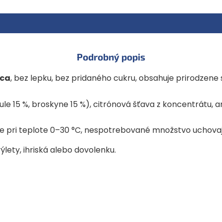
energetická hodnota 258 kJ
energetická hodnota 61 kcal
tuk 0,2 g
z toho nasýtené mastné kysel
sacharidy 13,3 g
z toho cukry 11,1 g
Podrobný popis
bielkoviny 0,5 g
soľ 0,0 g
vitamín C 10, 0 mg
aca
, bez lepku, bez pridaného cukru, obsahuje prirodzene s
le 15 %, broskyne 15 %), citrónová šťava z koncentrátu, a
pri teplote 0–30 °C, nespotrebované množstvo uchovajt
ýlety, ihriská alebo dovolenku.