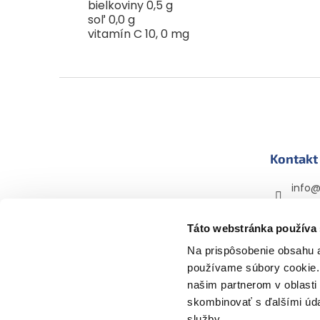
bielkoviny 0,5 g
soľ 0,0 g
vitamín C 10, 0 mg
Z
á
p
ä
t
Kontakt
i
e
info
+420 
Táto webstránka používa
mama
mama
Na prispôsobenie obsahu a
používame súbory cookie. 
našim partnerom v oblasti 
skombinovať s ďalšími údaj
služby.