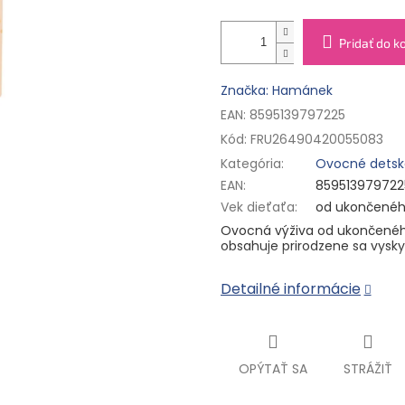
Pridať do k
Značka: Hamánek
EAN: 8595139797225
Kód:
FRU26490420055083
Kategória
:
Ovocné detsk
EAN
:
859513979722
Vek dieťaťa
:
od ukončenéh
Ovocná výživa
od ukončenéh
obsahuje prirodzene sa vyskyt
Detailné informácie
Zloženie:
100 % ovocie (jablká
šťava z koncentrátu, antioxid
Uchovávajte na suchom a tm
nespotrebované množstvo uc
OPÝTAŤ SA
STRÁŽIŤ
spotrebujte do 24 hodín po o
Praktické balenie „kapsička“,