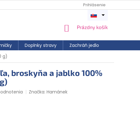
Prihlásenie
Otvoriť
menu
NÁKUPNÝ
Prázdny košík
KOŠÍK
mičky
Doplnky stravy
Zachráň jedlo
0 g)
a, broskyňa a jablko 100%
g)
hodnotenia
Značka:
Hamánek