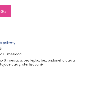
ošíka
é príkrmy
5
o 6. mesiaca
o 6. mesiaca
, bez lepku, bez pridaného cukru,
ujúce cukry, sterilizované.
 70 %, marhule 15 %, broskyne 15 %), citrónová
ant: kyselina askorbová, vitamín C.
avom mieste pri teplote 0–30 °C,
hovajte v chladničke v uzavretom obale a
tvorení.
 vhodné na výlety, ihriská alebo dovolenku.