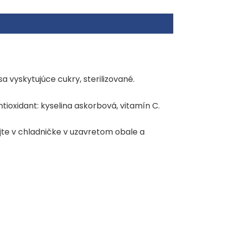
iny 0,0 g
a vyskytujúce cukry, sterilizované.
ntioxidant: kyselina askorbová, vitamín C.
e v chladničke v uzavretom obale a