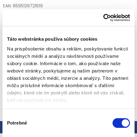
EAN: 8595139721619
Kód:
FRU23606030000083
Kategória
:
Ovocné detské príkrmy
EAN
:
8595139721619
Typ obalu
:
Sklo
Táto webstránka používa súbory cookies
Vek dieťaťa
:
od ukončeného 6. mesiaca
Na prispôsobenie obsahu a reklám, poskytovanie funkcií
Špecialita z mäsa a zeleniny je vyrobená z najkvalitnejších
sociálnych médií a analýzu návštevnosti používame
surovín a prispôsobená chuti malých gurmánov. V
súbory cookie. Informácie o tom, ako používate naše
obľúbenom a ľahko recyklovateľnom sklenenom balení.
webové stránky, poskytujeme aj našim partnerom v
Detailné informácie
Zloženie:
Voda, mrkva (27 %), kuracie mäso (10 %), ryža (7,6
oblasti sociálnych médií, inzercie a analýzy. Títo partneri
%), hrášok (6 %), ryžová múka (2 %), paradajkový pretlak,
repkový olej, citrónový koncentrát.
môžu príslušné informácie skombinovať s ďalšími
Benefity
údajmi, ktoré ste im poskytli alebo ktoré od vás získali,
Jemná chuť
keď ste používali ich služby.
OPÝTAŤ SA
STRÁŽIŤ
Bez pridanej soli
Bez lepku
Starostlivá kontrola surovín
Výber
Špeciality sú základom pestrej detskej stravy
Potrebné
Pripravené na okamžitú konzumáciu
súhlasu
Popis
Hodnotenie