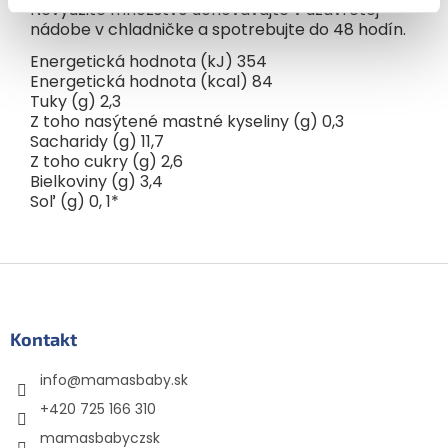
Nevyužité množstvo uchovávajte v uzavretej
nádobe v chladničke a spotrebujte do 48 hodín.
Energetická hodnota (kJ) 354
Energetická hodnota (kcal) 84
Tuky (g) 2,3
Z toho nasýtené mastné kyseliny (g) 0,3
Sacharidy (g) 11,7
Z toho cukry (g) 2,6
Bielkoviny (g) 3,4
Soľ (g) 0, 1*
Z
á
p
ä
Kontakt
t
info
@
mamasbaby.sk
i
e
+420 725 166 310
mamasbabyczsk