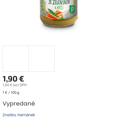
1,90 €
1,60 € bez DPH
Jednotková
1 € / 100 g
cena:
Vypredané
Značka: Hamánek