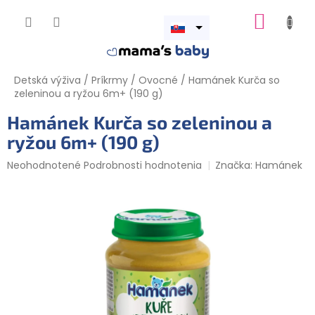
Prejsť
NÁKUP
na
obsah
Otvoriť
KOŠÍK
menu
Detská výživa
/
Príkrmy
/
Ovocné
/
Hamánek Kurča so
zeleninou a ryžou 6m+ (190 g)
Hamánek Kurča so zeleninou a
ryžou 6m+ (190 g)
Priemerné
Neohodnotené
Podrobnosti hodnotenia
Značka:
Hamánek
hodnotenie
produktu
je
0,0
z
5
hviezdičiek.