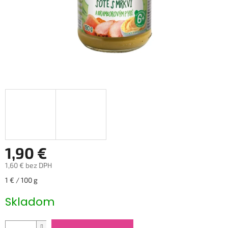
1,90 €
1,60 € bez DPH
Jednotková
1 € / 100 g
cena:
Skladom