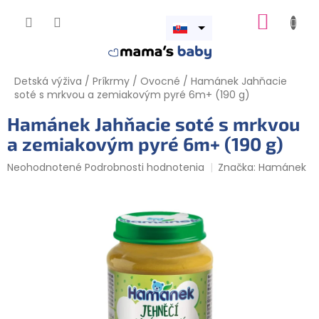
Prejsť
NÁKUP
na
obsah
Otvoriť
KOŠÍK
menu
Detská výživa
/
Príkrmy
/
Ovocné
/
Hamánek Jahňacie
soté s mrkvou a zemiakovým pyré 6m+ (190 g)
Hamánek Jahňacie soté s mrkvou
a zemiakovým pyré 6m+ (190 g)
Priemerné
Neohodnotené
Podrobnosti hodnotenia
Značka:
Hamánek
hodnotenie
produktu
je
0,0
z
5
hviezdičiek.