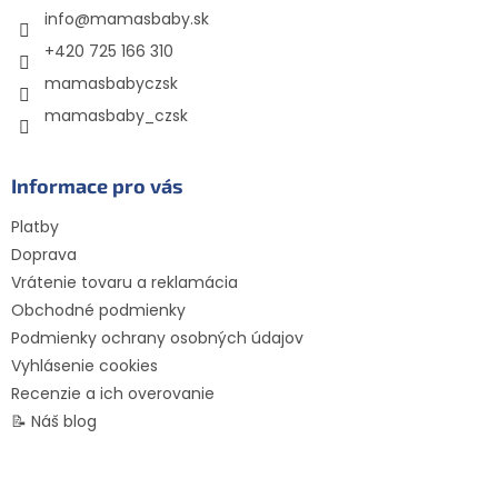
info
@
mamasbaby.sk
i
e
+420 725 166 310
mamasbabyczsk
mamasbaby_czsk
Informace pro vás
Platby
Doprava
Vrátenie tovaru a reklamácia
Obchodné podmienky
Podmienky ochrany osobných údajov
Vyhlásenie cookies
Recenzie a ich overovanie
📝 Náš blog