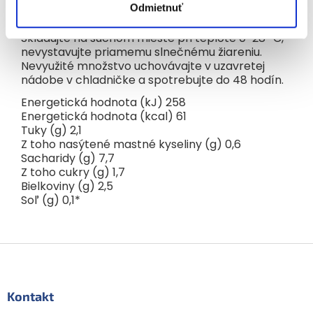
Pripravené na okamžitú konzumáciu
Odmietnuť
Skladujte na suchom mieste pri teplote 0-28 °C,
nevystavujte priamemu slnečnému žiareniu.
Nevyužité množstvo uchovávajte v uzavretej
nádobe v chladničke a spotrebujte do 48 hodín.
Energetická hodnota (kJ) 258
Energetická hodnota (kcal) 61
Tuky (g) 2,1
Z toho nasýtené mastné kyseliny (g) 0,6
Sacharidy (g) 7,7
Z toho cukry (g) 1,7
Bielkoviny (g) 2,5
Soľ (g) 0,1*
Z
á
p
ä
Kontakt
t