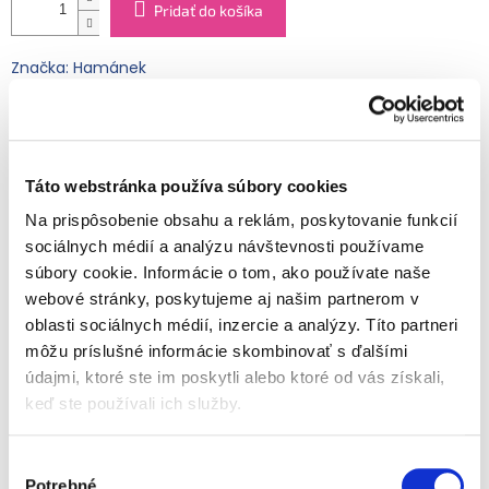
Pridať do košíka
Značka: Hamánek
EAN: 8595139752675
Kód:
FRU23606760000083
Kategória
:
Ovocné detské príkrmy
EAN
:
8595139752675
Táto webstránka používa súbory cookies
Typ obalu
:
Sklo
Na prispôsobenie obsahu a reklám, poskytovanie funkcií
Vek dieťaťa
:
od ukončeného 6. mesiaca
sociálnych médií a analýzu návštevnosti používame
Špecialita z mäsa a zeleniny je vyrobená z najkvalitnejších
súbory cookie. Informácie o tom, ako používate naše
surovín a prispôsobená chuti malých gurmánov. V
webové stránky, poskytujeme aj našim partnerom v
obľúbenom a ľahko recyklovateľnom sklenenom balení.
oblasti sociálnych médií, inzercie a analýzy. Títo partneri
Detailné informácie
Zloženie:
Voda, zemiakové pyré (29 %) (voda, sušené
môžu príslušné informácie skombinovať s ďalšími
zemiakové vločky), mrkva (25 %), jahňacie mäso (10 %),
údajmi, ktoré ste im poskytli alebo ktoré od vás získali,
zemiakový škrob, repkový olej, citrónový koncentrát.
keď ste používali ich služby.
Benefity
OPÝTAŤ SA
STRÁŽIŤ
Jemná chuť
Bez pridanej soli
Výber
Bez lepku
Potrebné