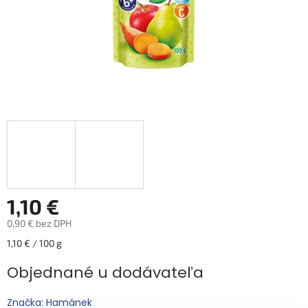
1,10 €
0,90 € bez DPH
Jednotková
1,10 € / 100 g
cena:
Objednané u dodávateľa
Značka: Hamánek