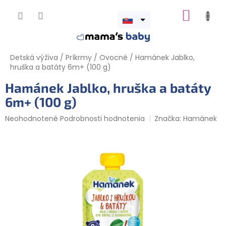
Prejsť
NÁKUP
na
obsah
Otvoriť
KOŠÍK
menu
Detská výživa
/
Príkrmy
/
Ovocné
/
Hamánek Jablko,
hruška a batáty 6m+ (100 g)
Hamánek Jablko, hruška a batáty
6m+ (100 g)
Priemerné
Neohodnotené
Podrobnosti hodnotenia
Značka:
Hamánek
hodnotenie
produktu
je
0,0
z
5
hviezdičiek.