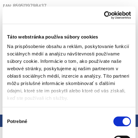
EAN: 8595139798437
Kód:
FRU26490470055083
Kategória
:
Ovocné detské príkrmy
EAN
:
8595139798437
Táto webstránka používa súbory cookies
Vek dieťaťa
:
od ukončeného 6. mesiaca
Na prispôsobenie obsahu a reklám, poskytovanie funkcií
Ovocná výživa
od ukončeného 6. mesiaca
, bez lepku, bez
pridaného cukru, obsahuje prirodzene sa vyskytujúce cukry,
sociálnych médií a analýzu návštevnosti používame
sterilizované.
súbory cookie. Informácie o tom, ako používate naše
Spojenie sladkosti ovocia a jemnej chuti zeleniny. Pomáha
Detailné informácie
dieťaťu zvyknúť si na rôzne chute a vytvára pozitívny základ
webové stránky, poskytujeme aj našim partnerom v
pre budúce zdravé stravovacie návyky.
oblasti sociálnych médií, inzercie a analýzy. Títo partneri
môžu príslušné informácie skombinovať s ďalšími
Zloženie:
jablká (70 %), hrušky (20 %), bataty – sladké
údajmi, ktoré ste im poskytli alebo ktoré od vás získali,
zemiaky (10 %), citrónová šťava z koncentrátu, antioxidant:
OPÝTAŤ SA
STRÁŽIŤ
kyselina askorbová, vitamín C, glukonát železnatý.
keď ste používali ich služby.
Uchovávajte na suchom a tmavom mieste pri teplote 0–30
Výber
°C, nespotrebované množstvo uchovajte v chladničke v
Popis
Hodnotenie
Potrebné
uzavretom obale a spotrebujte do 24 hodín po otvorení.
súhlasu
Praktické balenie „kapsička“, vhodné na výlety, ihriská alebo
dovolenku.
Podrobný popis