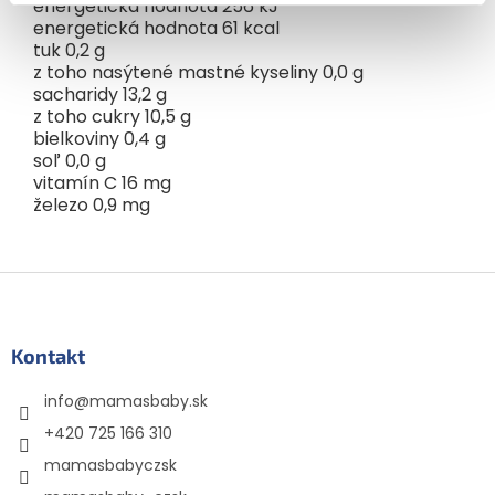
energetická hodnota 256 kJ
energetická hodnota 61 kcal
tuk 0,2 g
z toho nasýtené mastné kyseliny 0,0 g
sacharidy 13,2 g
z toho cukry 10,5 g
bielkoviny 0,4 g
soľ 0,0 g
vitamín C 16 mg
železo 0,9 mg
Z
á
p
ä
Kontakt
t
info
@
mamasbaby.sk
i
e
+420 725 166 310
mamasbabyczsk