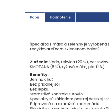
Popis
Hodnotenie
Špecialita z mäsa a zeleniny je vyrobená
recyklovateľnom sklenenom balení.
Zloženie:
Voda, tekvica (20 %), cestoviny
SMOTANA (6 %), ryžová múka, pór (1 %).
Benefity:
Jemná chuť
Bez pridanej soli
Bez lepku
Starostlivá kontrola surovín
Špeciality sú základom pestrej detskej st
Pripravené na okamžitú konzumáciu
Skladujte na suchom mieste pri teplote 