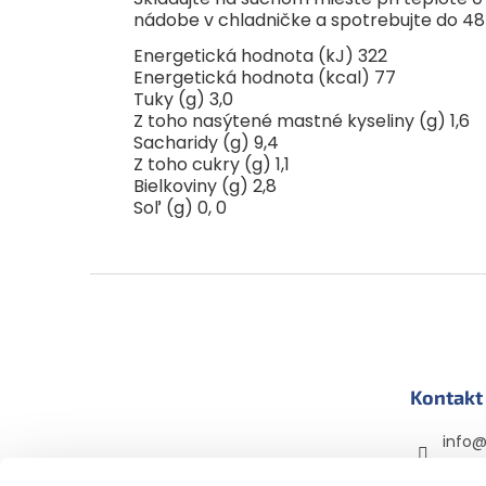
nádobe v chladničke a spotrebujte do 48
Energetická hodnota (kJ) 322
Energetická hodnota (kcal) 77
Tuky (g) 3,0
Z toho nasýtené mastné kyseliny (g) 1,6
Sacharidy (g) 9,4
Z toho cukry (g) 1,1
Bielkoviny (g) 2,8
Soľ (g) 0, 0
Z
á
p
ä
t
Kontakt
i
e
info
+420 