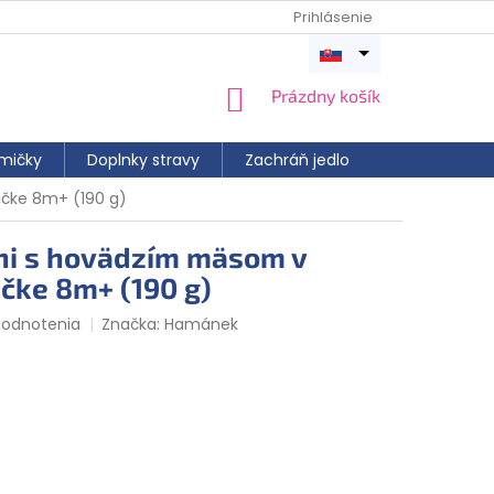
Prihlásenie
Otvoriť
menu
NÁKUPNÝ
Prázdny košík
KOŠÍK
mičky
Doplnky stravy
Zachráň jedlo
čke 8m+ (190 g)
i s hovädzím mäsom v
čke 8m+ (190 g)
hodnotenia
Značka:
Hamánek