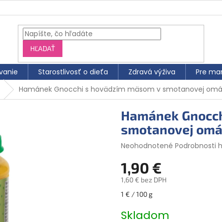
HĽADAŤ
vanie
Starostlivosť o dieťa
Zdravá výživa
Pre ma
Hamánek Gnocchi s hovädzím mäsom v smotanovej omá
Hamánek Gnocch
smotanovej omá
Priemerné
Neohodnotené
Podrobnosti 
hodnotenie
1,90 €
produktu
je
1,60 € bez DPH
0,0
z
Jednotková
1 € / 100 g
5
cena:
hviezdičiek.
Skladom