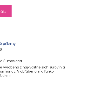
ošíka
é príkrmy
6
o 8. mesiaca
je vyrobená z najkvalitnejších surovín a
gurmánov. V obľúbenom a ľahko
balení.
), cestoviny (17 %) (voda, PŠENIČNÁ MÚKA, sušené
ej), hovädzie mäso (8 %), SMOTANA (6 %), ryžová