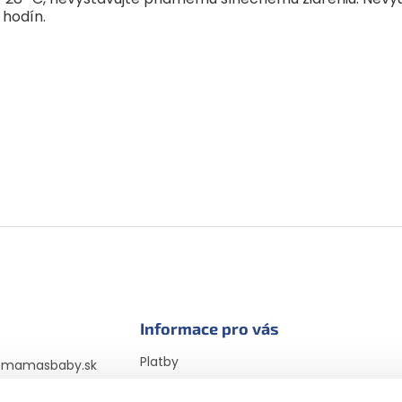
 hodín.
Informace pro vás
Platby
@
mamasbaby.sk
Doprava
725 166 310