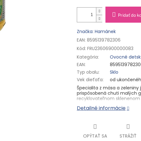
Pridať do k
Značka: Hamánek
EAN: 8595139782306
Kód:
FRU23606900000083
Kategória
:
Ovocné detsk
EAN
:
859513978230
Typ obalu
:
Sklo
Vek dieťaťa
:
od ukončenéh
Špecialita z mäsa a zeleniny 
prispôsobená chuti malých 
recyklovateľnom sklenenom 
Detailné informácie
Zloženie:
Voda, tekvica (20 %
zemiakové vločky, repkový ol
múka, pór (1 %).
Benefity:
OPÝTAŤ SA
STRÁŽIŤ
Jemná chuť