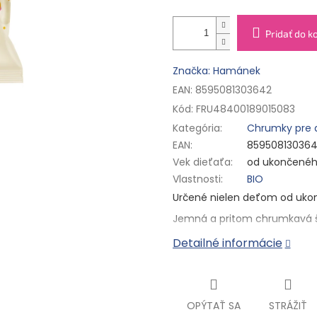
Pridať do k
Značka: Hamánek
EAN: 8595081303642
Kód:
FRU48400189015083
Kategória
:
Chrumky pre 
EAN
:
85950813036
Vek dieťaťa
:
od ukončenéh
Vlastnosti
:
BIO
Určené nielen deťom
od uko
Jemná a pritom chrumkavá š
VÝHODY:
Detailné informácie
BIO
Bez lepku
Bez konzervantov
Bez farbív a alergénov
OPÝTAŤ SA
STRÁŽIŤ