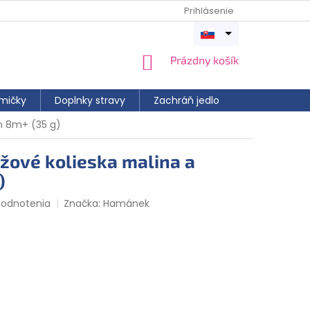
Prihlásenie
Otvoriť
menu
NÁKUPNÝ
Prázdny košík
KOŠÍK
mičky
Doplnky stravy
Zachráň jedlo
n 8m+ (35 g)
ové kolieska malina a
)
hodnotenia
Značka:
Hamánek