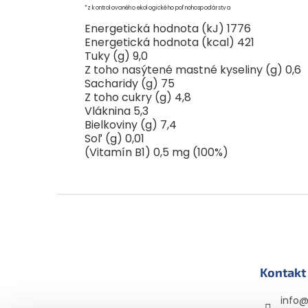
*z kontrolovaného ekologického poľnohospodárstva
Energetická hodnota (kJ) 1776
Energetická hodnota (kcal) 421
Tuky (g) 9,0
Z toho nasýtené mastné kyseliny (g) 0,6
Sacharidy (g) 75
Z toho cukry (g) 4,8
Vláknina 5,3
Bielkoviny (g) 7,4
Soľ (g) 0,01
(Vitamín B1) 0,5 mg (100%)
Z
á
p
ä
t
Kontakt
i
e
info