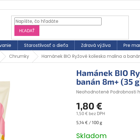
HĽADAŤ
vanie
Starostlivosť o dieťa
Zdravá výživa
Pre ma
Chrumky
Hamánek BIO Ryžové kolieska malina a baná
Hamánek BIO Ryž
banán 8m+ (35 g
Priemerné
Neohodnotené
Podrobnosti 
hodnotenie
1,80 €
produktu
je
1,50 € bez DPH
0,0
z
Jednotková
5,14 € / 100 g
5
cena:
hviezdičiek.
Skladom