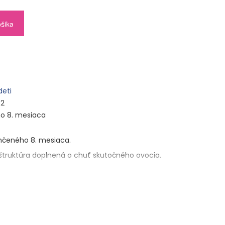
ošíka
deti
42
o 8. mesiaca
nčeného 8. mesiaca.
truktúra doplnená o chuť skutočného ovocia.