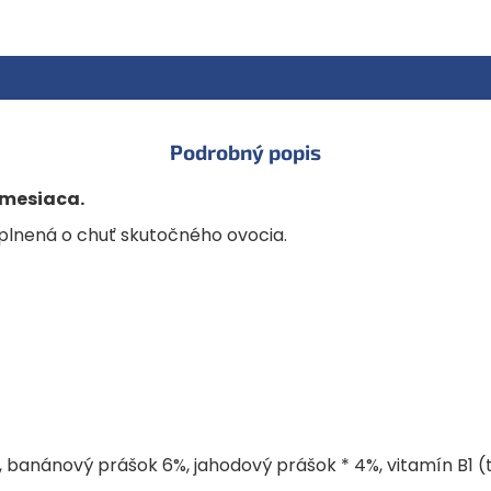
2 PRÍCHUTE: Malina a Banán
Jahoda a Jablko
Zloženie:
ryža * 81%, slnečnic
prášok * 4%, vitamín B1 (thia
*z kontrolovaného ekologic
Energetická hodnota (kJ) 17
Podrobný popis
Energetická hodnota (kcal) 4
Tuky (g) 9,0
Z toho nasýtené mastné kysel
 mesiaca.
Sacharidy (g) 75
Z toho cukry (g) 4,8
lnená o chuť skutočného ovocia.
Vláknina 5,3
Bielkoviny (g) 7,4
Soľ (g) 0,01
(Vitamín B1) 0,5 mg (100%)
9%, banánový prášok 6%, jahodový prášok * 4%, vitamín B1 