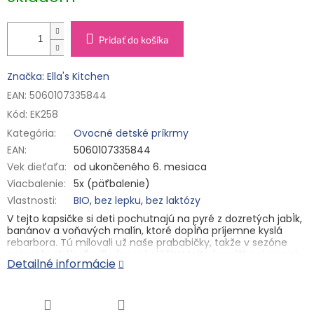
Pridať do košíka
Značka: Ella's Kitchen
EAN: 5060107335844
Kód:
EK258
Kategória
:
Ovocné detské príkrmy
EAN
:
5060107335844
Vek dieťaťa
:
od ukončeného 6. mesiaca
Viacbalenie
:
5x (päťbalenie)
Vlastnosti
:
BIO
,
bez lepku
,
bez laktózy
V tejto kapsičke si deti pochutnajú na pyré z dozretých jabĺk,
banánov a voňavých malín, ktoré dopĺňa príjemne kyslá
rebarbora. Tú milovali už naše prababičky, takže v sezóne
nesmela chýbať v žiadnom koláči! V tejto kapsičke si na nej
Detailné informácie
spolu s ďalším úžasným ovocím môžu pochutnávať malí
stravníci od ukončeného 6. mesiaca.
Hlavné vlastnosti