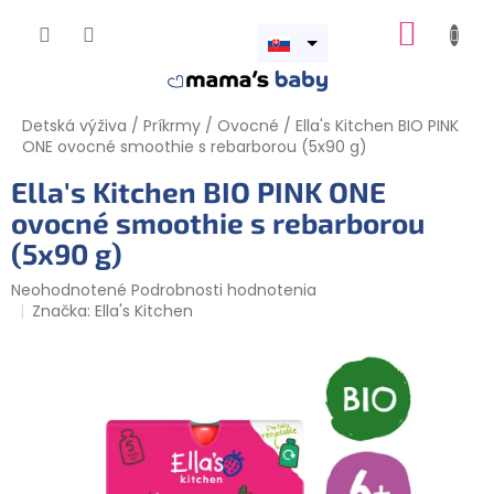
Prejsť
NÁKUP
na
obsah
Otvoriť
KOŠÍK
menu
Detská výživa
/
Príkrmy
/
Ovocné
/
Ella's Kitchen BIO PINK
ONE ovocné smoothie s rebarborou (5x90 g)
Ella's Kitchen BIO PINK ONE
ovocné smoothie s rebarborou
(5x90 g)
Priemerné
Neohodnotené
Podrobnosti hodnotenia
hodnotenie
Značka:
Ella's Kitchen
produktu
je
0,0
z
5
hviezdičiek.