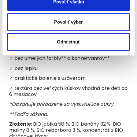
ovocím môžu pochutnávať malí stravníci od
Povoliť všetko
ukončeného 6. mesiaca.
Hlavné vlastnosti
Povoliť výber
✓
BIO kvalita
✓
bez pridaného cukru*
Odmietnuť
✓
bez pridanej vody
✓
bez umelých farbív** a konzervantov**
✓
bez lepku
✓
praktické balenie s uzáverom
✓
textúra bez veľkých kúskov vhodná pre deti od
6 mesiacov
*Obsahuje prirodzene sa vyskytujúce cukry.
**Podľa zákona.
Zloženie:
BIO jablká 58 %, BIO banány 32 %, BIO
maliny 8 %, BIO rebarbora 3 %, koncentrát z BIO
citrónovej šťavy.