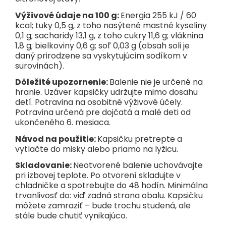
Výživové údaje na 100 g:
Energia 255 kJ / 60
kcal; tuky 0,5 g, z toho nasýtené mastné kyseliny
0,1 g; sacharidy 13,1 g, z toho cukry 11,6 g; vláknina
1,8 g; bielkoviny 0,6 g; soľ 0,03 g (obsah soli je
daný prirodzene sa vyskytujúcim sodíkom v
surovinách).
Dôležité upozornenie:
Balenie nie je určené na
hranie. Uzáver kapsičky udržujte mimo dosahu
detí. Potravina na osobitné výživové účely.
Potravina určená pre dojčatá a malé deti od
ukončeného 6. mesiaca.
Návod na použitie:
Kapsičku pretrepte a
vytlačte do misky alebo priamo na lyžicu.
Skladovanie:
Neotvorené balenie uchovávajte
pri izbovej teplote. Po otvorení skladujte v
chladničke a spotrebujte do 48 hodín. Minimálna
trvanlivosť do: viď zadná strana obalu. Kapsičku
môžete zamraziť – bude trochu studená, ale
stále bude chutiť vynikajúco.