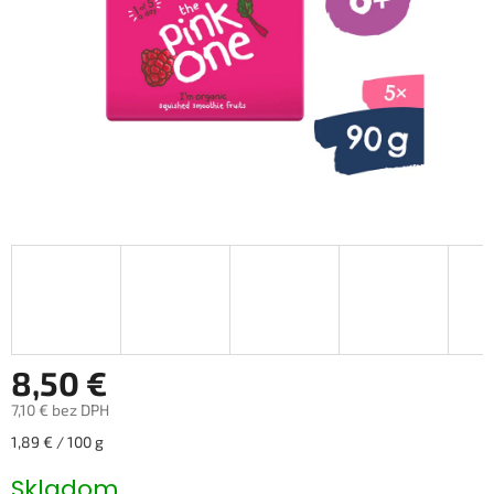
8,50 €
7,10 € bez DPH
Jednotková
1,89 € / 100 g
cena:
Skladom