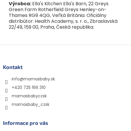
Výrobca:
Ella's Kitchen Ella's Barn, 22 Greys
Green Farm Rotherfield Greys Henley-on-
Thames RG9 4QG, Veľká Británia. Oficiálny
distribútor: Health Academy, s. r. o., Zbraslavská
22/49, 159 00, Praha, Česká republika.
Z
á
p
ä
Kontakt
t
info
@
mamasbaby.sk
i
e
+420 725 166 310
mamasbabyczsk
mamasbaby_czsk
Informace pro vás