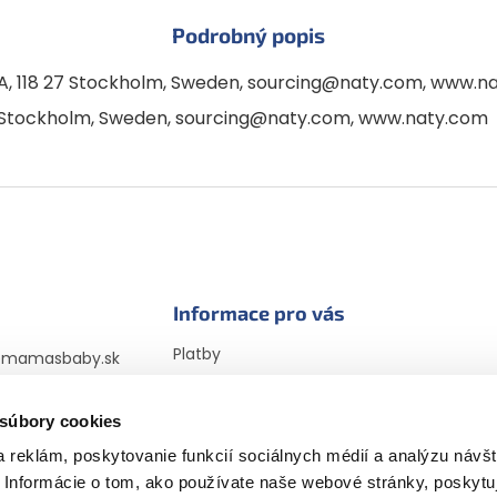
Podrobný popis
A, 118 27 Stockholm, Sweden, sourcing@naty.com, www.n
7 Stockholm, Sweden, sourcing@naty.com, www.naty.com
Informace pro vás
Platby
@
mamasbaby.sk
Doprava
725 166 310
Vrátenie tovaru a
 súbory cookies
sbabyczsk
reklamácia
sbaby_czsk
 reklám, poskytovanie funkcií sociálnych médií a analýzu návšt
Obchodné podmienky
Informácie o tom, ako používate naše webové stránky, poskytu
Podmienky ochrany