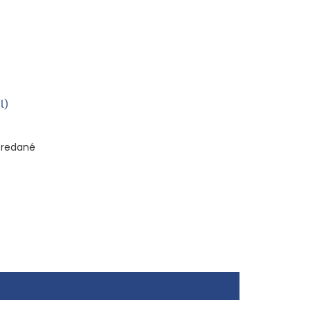
l)
redané