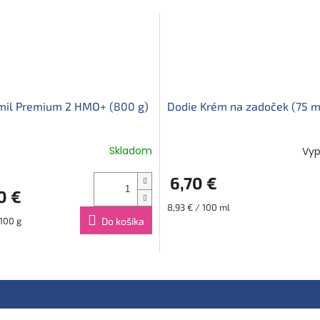
il Premium 2 HMO+ (800 g)
Dodie Krém na zadoček (75 m
Skladom
Vyp
6,70 €
0 €
Jednotková
8,93 € / 100 ml
cena:
ová
 100 g
Do košíka