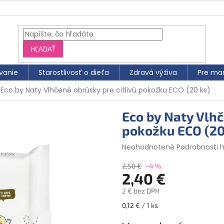
HĽADAŤ
vanie
Starostlivosť o dieťa
Zdravá výživa
Pre ma
Eco by Naty Vlhčené obrúsky pre citlivú pokožku ECO (20 ks)
Eco by Naty Vlhč
pokožku ECO (20
Priemerné
Neohodnotené
Podrobnosti 
hodnotenie
produktu
2,50 €
–4 %
2,40 €
je
0,0
2 € bez DPH
z
5
Jednotková
0,12 € / 1 ks
hviezdičiek.
cena: