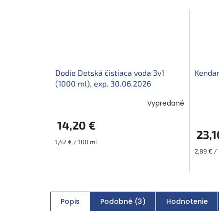
Dodie Detská čistiaca voda 3v1
Kendam
(1000 ml), exp. 30.06.2026
Vypredané
14,20 €
23,1
Jednotková
1,42 € / 100 ml
cena:
Jednotk
2,89 € /
cena:
Popis
Podobné (3)
Hodnotenie