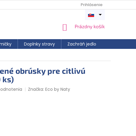
Prihlásenie
Otvoriť
menu
NÁKUPNÝ
Prázdny košík
KOŠÍK
mičky
Doplnky stravy
Zachráň jedlo
ené obrúsky pre citlivú
 ks)
hodnotenia
Značka:
Eco by Naty