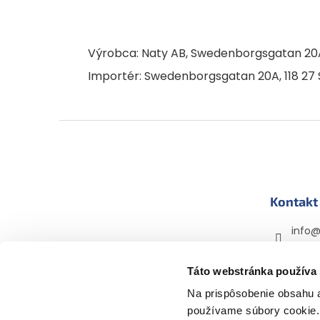
Výrobca: Naty AB, Swedenborgsgatan 20
Importér: Swedenborgsgatan 20A, 118 2
Z
á
p
ä
t
Kontakt
i
e
info
+420 
Táto webstránka používa
mama
mama
Na prispôsobenie obsahu a
používame súbory cookie. 