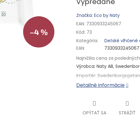
Vypredané
Značka: Eco by Naty
EAN: 7330933245067
–4 %
Kód:
73
Kategória
:
Detské vlhčené 
EAN
:
7330933245067
Najnižšia cena za posledných 
Výrobca: Naty AB, Swedenbor
Importér: Swedenborgsgatan 
Detailné informácie
OPÝTAŤ SA
STRÁŽIŤ