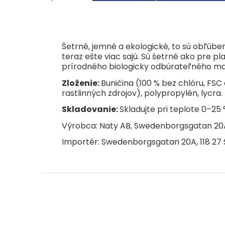
Šetrné, jemné a ekologické, to sú obľúb
teraz ešte viac sajú. Sú šetrné ako pre p
prírodného biologicky odbúrateľného mat
Zloženie:
Buničina (100 % bez chlóru, FSC
rastlinných zdrojov), polypropylén, lycra.
Skladovanie:
Skladujte pri teplote 0–25 
Výrobca: Naty AB, Swedenborgsgatan 20
Importér: Swedenborgsgatan 20A, 118 2
Z
á
p
ä
t