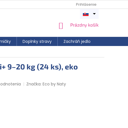
Prihlásenie
Otvoriť
menu
NÁKUPNÝ
Prázdny košík
KOŠÍK
mičky
Doplnky stravy
Zachráň jedlo
+ 9–20 kg (24 ks), eko
hodnotenia
Značka:
Eco by Naty