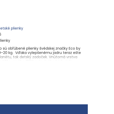
etské plienky
6
lienky
to sú obľúbené plienky švédskej značky Eco by
9–20 kg. Vďaka vylepšenému jadru teraz ešte
planétu, tak detský zadoček. Vnútorná vrstva
ertifikovaného 100% prírodného biologicky
 chlóru, FSC certifikovaná), superabsorpčný
olyetylénu z bio materiálu), PLA (z rastlinných
plote 0–25 °C.
gsgatan 20A, 118 27 Stockholm, Sweden
20A, 118 27 Stockholm, Sweden