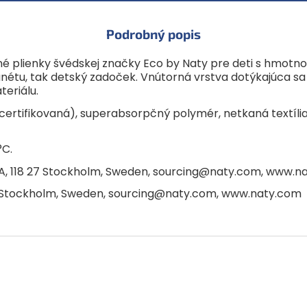
Podrobný popis
ené plienky švédskej značky Eco by Naty pre deti s hmot
lanétu, tak detský zadoček. Vnútorná vrstva dotýkajúca sa
eriálu.
 certifikovaná), superabsorpčný polymér, netkaná textília 
°C.
A, 118 27 Stockholm, Sweden, sourcing@naty.com, www.n
7 Stockholm, Sweden, sourcing@naty.com, www.naty.com