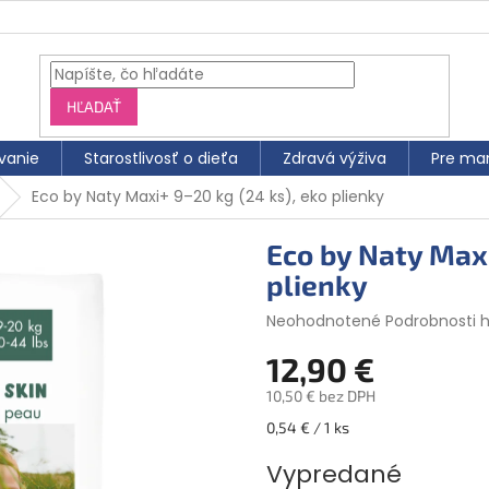
HĽADAŤ
vanie
Starostlivosť o dieťa
Zdravá výživa
Pre ma
Eco by Naty Maxi+ 9–20 kg (24 ks), eko plienky
Eco by Naty Maxi
plienky
Priemerné
Neohodnotené
Podrobnosti 
hodnotenie
12,90 €
produktu
je
10,50 € bez DPH
0,0
z
Jednotková
0,54 € / 1 ks
5
cena:
hviezdičiek.
Vypredané