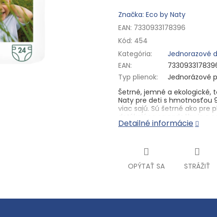
Značka: Eco by Naty
EAN: 7330933178396
Kód:
454
Kategória
:
Jednorazové d
EAN
:
733093317839
Typ plienok
:
Jednorázové p
Šetrné, jemné a ekologické, 
Naty pre deti s hmotnosťou 
viac sajú. Sú šetrné ako pre 
dotýkajúca sa zadočku je z c
Detailné informácie
odbúrateľného materiálu.
Zloženie:
Buničina (100 % bez
polymér, netkaná textília (z p
zdrojov), polypropylén, lycra.
OPÝTAŤ SA
STRÁŽIŤ
Skladovanie:
Skladujte pri te
Výrobca: Naty AB, Swedenbor
Importér: Swedenborgsgatan 