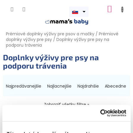
Prejsť
NÁKUP
na
obsah
Otvoriť
KOŠÍK
menu
Prémiové doplnky výživy pre psov a mačky
/
Prémiové
doplnky výživy pre psy
/
Doplnky výživy pre psy na
podporu trávenia
Doplnky výživy pre psy na
podporu trávenia
R
a
Najpredávanejšie
Najlacnejšie
Najdrahšie
Abecedne
d
e
n
Zobraziť všetky filtre »
i
V
e
Novinka
ý
p
p
r