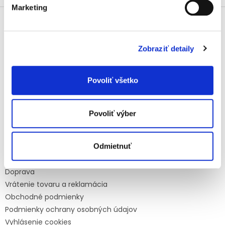
v
Marketing
l
Z
á
á
d
p
a
ä
Kontakt
c
Zobraziť detaily
t
i
info
@
mamasbaby.sk
i
e
p
e
+420 725 166 310
Povoliť všetko
r
mamasbabyczsk
v
k
mamasbaby_czsk
Povoliť výber
y
v
ý
Informace pro vás
p
Odmietnuť
i
Platby
s
Doprava
u
Vrátenie tovaru a reklamácia
Obchodné podmienky
Podmienky ochrany osobných údajov
Vyhlásenie cookies