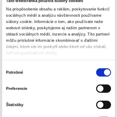
i
Táto webstránka používa súbory cookies
o
s
Na prispôsobenie obsahu a reklám, poskytovanie funkcií
d
p
u
sociálnych médií a analýzu návštevnosti používame
r
k
súbory cookie. Informácie o tom, ako používate naše
o
t
webové stránky, poskytujeme aj našim partnerom v
d
Zesty Paws Probiotic
o
oblasti sociálnych médií, inzercie a analýzy. Títo partneri
u
Chews (60 ks) – funkčný
v
môžu príslušné informácie skombinovať s ďalšími
k
doplnok stravy pre psy na
t
údajmi, ktoré ste im poskytli alebo ktoré od vás získali,
podporu trávenia
Vypredané
o
keď ste používali ich služby.
27,90 €
v
Výber
Jednotková
0,46 € / 1 ks
cena:
Potrebné
súhlasu
Zesty Paws Probiotic
Chews FUNKčná
podpora s probiotikami
Preferencie
pre bruško v rovnováhe.
Podporte prirodzené
trávenie a pohodu
Štatistiky
svojho psa so Zesty
1
položiek celkom
O
Paws Probiotic Chews....