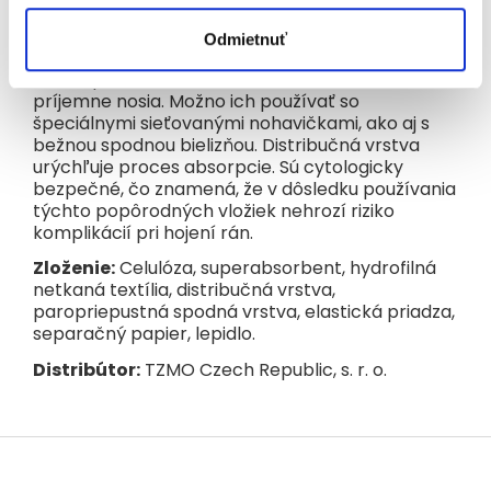
Podrobný popis
Odmietnuť
Popôrodné vložky majú zvýšenú absorpciu a
vďaka pohodlnému anatomickému tvaru sa
príjemne nosia. Možno ich používať so
špeciálnymi sieťovanými nohavičkami, ako aj s
bežnou spodnou bielizňou. Distribučná vrstva
urýchľuje proces absorpcie. Sú cytologicky
bezpečné, čo znamená, že v dôsledku používania
týchto popôrodných vložiek nehrozí riziko
komplikácií pri hojení rán.
Zloženie:
Celulóza, superabsorbent, hydrofilná
netkaná textília, distribučná vrstva,
paropriepustná spodná vrstva, elastická priadza,
separačný papier, lepidlo.
Distribútor:
TZMO Czech Republic, s. r. o.
Z
á