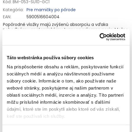
Kód:
BM-053-SU10-GC1
Kategória
:
Pre mamičky po pôrode
EAN
:
5900516604004
Popôrodné vložky majú zvýšenú absorpciu a vďaka
pohodlnému anatomickému tvaru sa príjemne nosia. Možno
ich používať so špeciálnymi sieťovanými nohavičkami, ako aj
s bežnou spodnou bielizňou. Distribučná vrstva urýchľuje
Detailné informácie
proces absorpcie. Sú cytologicky bezpečné, čo znamená, že
v dôsledku používania týchto popôrodných vložiek nehrozí
riziko komplikácií pri hojení rán.
Táto webstránka používa súbory cookies
Zloženie:
Celulóza, superabsorbent, hydrofilná netkaná
Na prispôsobenie obsahu a reklám, poskytovanie funkcií
textília, distribučná vrstva, paropriepustná spodná vrstva,
OPÝTAŤ SA
STRÁŽIŤ
elastická priadza, separačný papier, lepidlo.
sociálnych médií a analýzu návštevnosti používame
súbory cookie. Informácie o tom, ako používate naše
Distribútor:
TZMO Czech Republic, s. r. o.
webové stránky, poskytujeme aj našim partnerom v
Súvisiaci tovar
oblasti sociálnych médií, inzercie a analýzy. Títo partneri
môžu príslušné informácie skombinovať s ďalšími
údajmi, ktoré ste im poskytli alebo ktoré od vás získali,
keď ste používali ich služby.