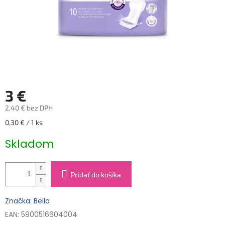
3 €
2,40 € bez DPH
Jednotková
0,30 € / 1 ks
cena:
Skladom
Pridať do košíka
Značka: Bella
EAN: 5900516604004