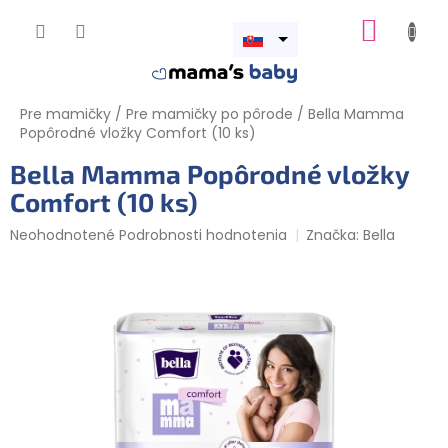
Prejsť
NÁKUP
na
obsah
Otvoriť
KOŠÍK
menu
Pre mamičky
/
Pre mamičky po pôrode
/
Bella Mamma
Popôrodné vložky Comfort (10 ks)
Bella Mamma Popôrodné vložky
Comfort (10 ks)
Priemerné
Neohodnotené
Podrobnosti hodnotenia
Značka:
Bella
hodnotenie
produktu
je
0,0
z
5
hviezdičiek.