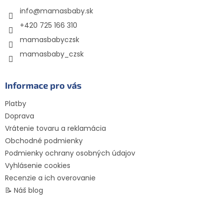
t
info
@
mamasbaby.sk
i
e
+420 725 166 310
mamasbabyczsk
mamasbaby_czsk
Informace pro vás
Platby
Doprava
Vrátenie tovaru a reklamácia
Obchodné podmienky
Podmienky ochrany osobných údajov
Vyhlásenie cookies
Recenzie a ich overovanie
📝 Náš blog