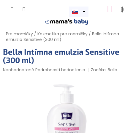
Prejsť
NÁKUP
na
obsah
Otvoriť
KOŠÍK
menu
Pre mamičky
/
Kozmetika pre mamičky
/
Bella Intímna
emulzia Sensitive (300 ml)
Bella Intímna emulzia Sensitive
(300 ml)
Priemerné
Neohodnotené
Podrobnosti hodnotenia
Značka:
Bella
hodnotenie
produktu
je
0,0
z
5
hviezdičiek.