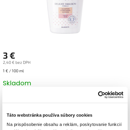
3 €
2,40 € bez DPH
Jednotková
1 € / 100 ml
cena:
Skladom
Pridať do košíka
Táto webstránka používa súbory cookies
Značka: Bella
EAN: 5900516651275
Na prispôsobenie obsahu a reklám, poskytovanie funkcií