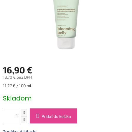
16,90 €
13,70 € bez DPH
Jednotková
11,27 € / 100 ml
cena:
Skladom
Pridať do košíka
Značka: Attitude