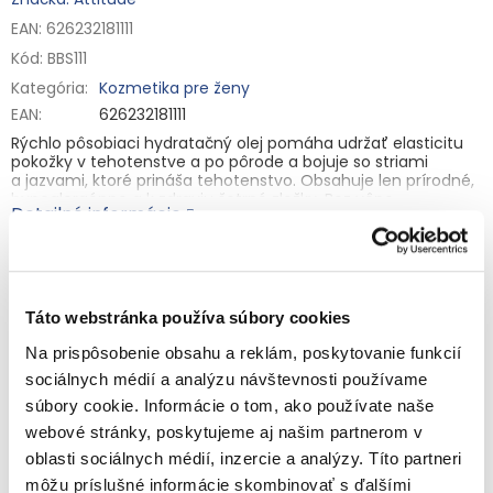
EAN: 626232181111
Kód:
BBS111
Kategória
:
Kozmetika pre ženy
EAN
:
626232181111
Rýchlo pôsobiaci hydratačný olej pomáha udržať elasticitu
pokožky v tehotenstve a po pôrode a bojuje so striami
a jazvami, ktoré prináša tehotenstvo. Obsahuje len prírodné,
hypoalergénne a k zdraviu šetrné zložky. Bez vône.
Detailné informácie
Zloženie:
Sladký mandľový olej, olej zo semien viniča
(hroznový), kokosový olej, hydrogenované sójové
polyglycerydy, arganový olej, C15-23 alkán (rastlinný), extrakt
z listov rozmarínu, slnečnicový olej.
OPÝTAŤ SA
STRÁŽIŤ
Táto webstránka používa súbory cookies
Skladovanie:
Skladujte pri teplote 0–25 °C.
Výrobca: ATTITUDE, 5605 de Gaspé, #900, Montreal, H2T 2A4,
Na prispôsobenie obsahu a reklám, poskytovanie funkcií
QC, Canada, 514-509-7225.
sociálnych médií a analýzu návštevnosti používame
Súvisiaci tovar
Importér: ATTITUDE, 231 rue Saint-Honoré, 75001 Paris
súbory cookie. Informácie o tom, ako používate naše
France/p>
webové stránky, poskytujeme aj našim partnerom v
oblasti sociálnych médií, inzercie a analýzy. Títo partneri
môžu príslušné informácie skombinovať s ďalšími