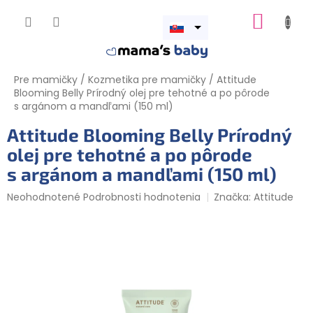
Prejsť
NÁKUP
na
obsah
Otvoriť
KOŠÍK
menu
Pre mamičky
/
Kozmetika pre mamičky
/
Attitude
Blooming Belly Prírodný olej pre tehotné a po pôrode
s argánom a mandľami (150 ml)
Attitude Blooming Belly Prírodný
olej pre tehotné a po pôrode
s argánom a mandľami (150 ml)
Priemerné
Neohodnotené
Podrobnosti hodnotenia
Značka:
Attitude
hodnotenie
produktu
je
0,0
z
5
hviezdičiek.