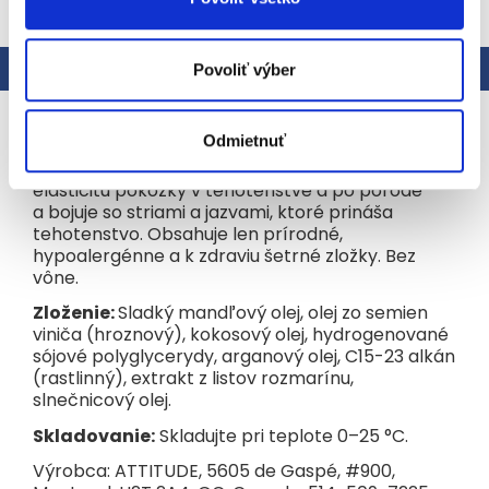
ZOBRAZIŤ VŠETKY SÚVISIACE PRODUKTY
Popis
Podobné (2)
Hodnotenie
Povoliť výber
Podrobný popis
Odmietnuť
Rýchlo pôsobiaci hydratačný olej pomáha udržať
elasticitu pokožky v tehotenstve a po pôrode
a bojuje so striami a jazvami, ktoré prináša
tehotenstvo. Obsahuje len prírodné,
hypoalergénne a k zdraviu šetrné zložky. Bez
vône.
Zloženie:
Sladký mandľový olej, olej zo semien
viniča (hroznový), kokosový olej, hydrogenované
sójové polyglycerydy, arganový olej, C15-23 alkán
(rastlinný), extrakt z listov rozmarínu,
slnečnicový olej.
Skladovanie:
Skladujte pri teplote 0–25 °C.
Výrobca: ATTITUDE, 5605 de Gaspé, #900,