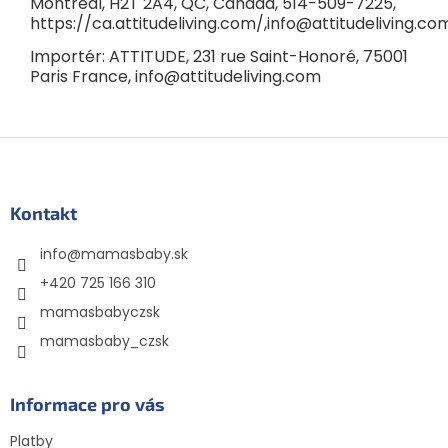
Montreal, H2T 2A4, QC, Canada, 514-509-7225,
https://ca.attitudeliving.com/,info@attitudeliving.co
Importér: ATTITUDE, 231 rue Saint-Honoré, 75001
Paris France, info@attitudeliving.com
Z
á
p
ä
Kontakt
t
info
@
mamasbaby.sk
i
e
+420 725 166 310
mamasbabyczsk
mamasbaby_czsk
Informace pro vás
Platby