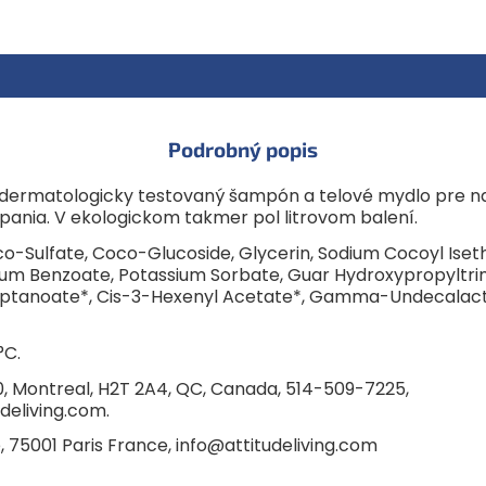
Skladovanie:
Skladujte pri tep
Výrobca: ATTITUDE, 5605 de 
514-509-7225.
Importér: ATTITUDE, 231 rue S
Podrobný popis
a dermatologicky testovaný šampón a telové mydlo pre 
ania. V ekologickom takmer pol litrovom balení.
o-Sulfate, Coco-Glucoside, Glycerin, Sodium Cocoyl
Iset
odium Benzoate, Potassium Sorbate, Guar Hydroxypropyltri
yl Heptanoate*, Cis-3-Hexenyl Acetate*, Gamma-Undecalac
°C.
, Montreal, H2T 2A4, QC, Canada, 514-509-7225,
udeliving.com.
 75001 Paris France, info@attitudeliving.com