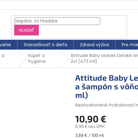
HĽADAŤ
vanie
Starostlivosť o dieťa
Zdravá výživa
Pre ma
 a
Kúpeľ a
Attitude Baby Leaves Detské t
hygiena
2v1 (473 ml)
Attitude Baby L
a šampón s vôňo
ml)
Priemerné
Neohodnotené
Podrobnosti 
hodnotenie
10,90 €
produktu
je
8,90 € bez DPH
0,0
z
Jednotková
3,69 € / 100 ml