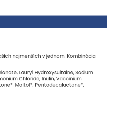
lote 0–25 °C.
Gaspé, #900, Montreal, H2T 2A4, QC, Canada,
aint-Honoré, 75001 Paris France/p>
našich najmenších v jednom. Kombinácia
hionate, Lauryl Hydroxysultaine, Sodium
monium Chloride, Inulin, Vaccinium
tone*, Maltol*, Pentadecalactone*,