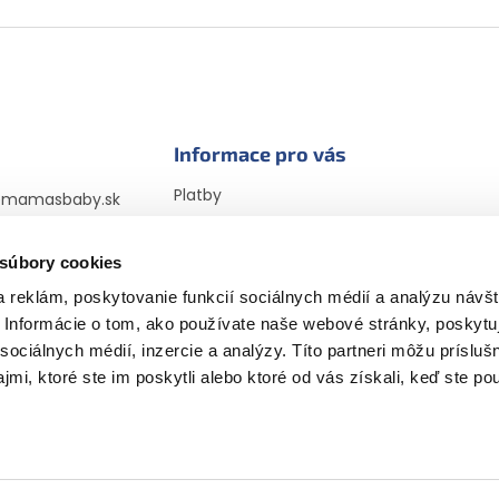
Informace pro vás
Platby
@
mamasbaby.sk
Doprava
725 166 310
Vrátenie tovaru a
 súbory cookies
sbabyczsk
reklamácia
sbaby_czsk
 reklám, poskytovanie funkcií sociálnych médií a analýzu návšt
Obchodné podmienky
Informácie o tom, ako používate naše webové stránky, poskytu
Podmienky ochrany
osobných údajov
sociálnych médií, inzercie a analýzy. Títo partneri môžu prísluš
Vyhlásenie cookies
mi, ktoré ste im poskytli alebo ktoré od vás získali, keď ste pou
Recenzie a ich overovanie
📝 Náš blog