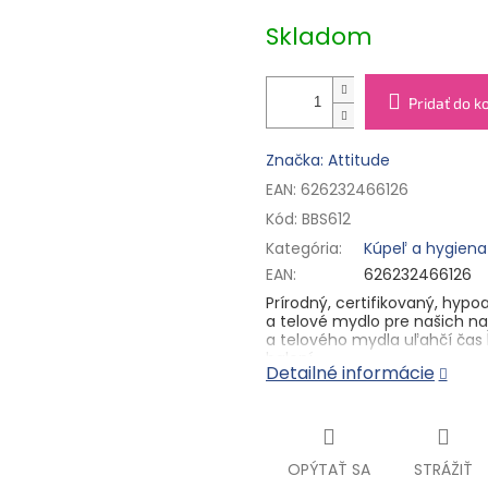
5
cena:
hviezdičiek.
Skladom
Pridať do k
Značka: Attitude
EAN: 626232466126
Kód:
BBS612
Kategória
:
Kúpeľ a hygiena
EAN
:
626232466126
Prírodný, certifikovaný, hy
a telové mydlo pre našich 
a telového mydla uľahčí čas 
balení.
Detailné informácie
Zloženie:
Aqua / Water / Eau, 
Sodium Cocoyl
Isethionate, La
Glyceryl Oleate, Sodium Benz
Hydroxypropyltrimonium Chlorid
Extract, Allyl Heptanoate*, 
OPÝTAŤ SA
STRÁŽIŤ
Maltol*, Pentadecalactone*, T