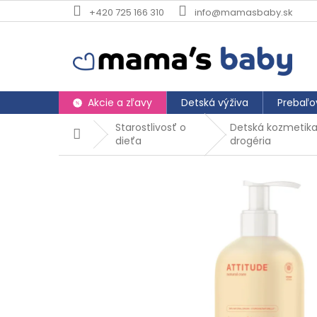
Prejsť
+420 725 166 310
info@mamasbaby.sk
na
obsah
Akcie a zľavy
Detská výživa
Prebaľo
Starostlivosť o
Detská kozmetika
Domov
dieťa
drogéria