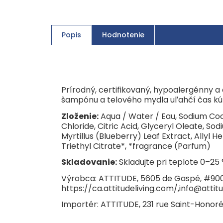
Popis
Hodnotenie
Prírodný, certifikovaný, hypoalergénny 
šampónu a telového mydla uľahčí čas kúp
Zloženie:
Aqua / Water / Eau, Sodium Coc
Chloride, Citric Acid, Glyceryl Oleate, S
Myrtillus (Blueberry) Leaf Extract, All
Triethyl Citrate*, *fragrance (Parfum)
Skladovanie:
Skladujte pri teplote 0–25 
Výrobca: ATTITUDE, 5605 de Gaspé, #900
https://ca.attitudeliving.com/,info@attit
Importér: ATTITUDE, 231 rue Saint-Honoré,