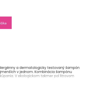
ošíka
poalergénny a dermatologicky testovaný šampón
najmenších v jednom. Kombinácia šampónu
kúpania. V ekologickom takmer pol litrovom
Sodium Coco-Sulfate, Coco-Glucoside, Glycerin,
uryl Hydroxysultaine, Sodium Chloride, Citric Acid,
oate, Potassium Sorbate, Guar
e, Inulin, Vaccinium Myrtillus (Blueberry) Leaf
Cis-3-Hexenyl Acetate*, Gamma-Undecalactone*,
riethyl Citrate*, *fragrance (Parfum)