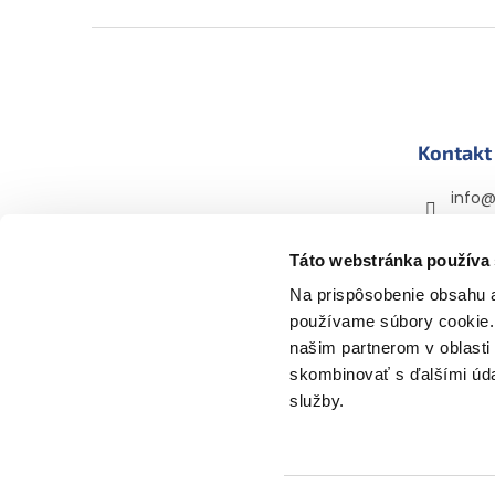
Z
á
p
ä
t
Kontakt
i
e
info
+420 
Táto webstránka používa
mama
mama
Na prispôsobenie obsahu a
používame súbory cookie. 
našim partnerom v oblasti 
skombinovať s ďalšími údaj
služby.