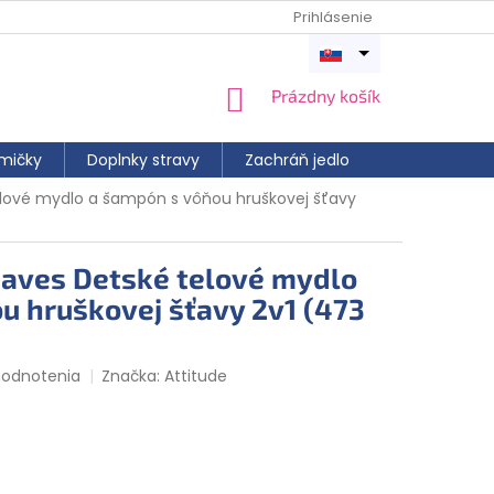
Prihlásenie
Otvoriť
menu
NÁKUPNÝ
Prázdny košík
KOŠÍK
mičky
Doplnky stravy
Zachráň jedlo
elové mydlo a šampón s vôňou hruškovej šťavy
eaves Detské telové mydlo
u hruškovej šťavy 2v1 (473
hodnotenia
Značka:
Attitude