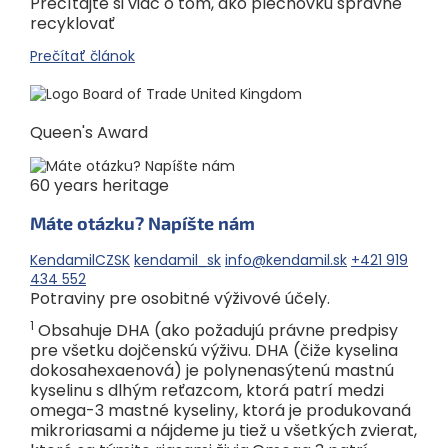
Prečítajte si viac o tom, ako plechovku správne
recyklovať
Prečítať článok
Queen's Award
60 years heritage
Máte otázku? Napíšte nám
KendamilCZSK
kendamil_sk
info@kendamil.sk
+421 919
434 552
Potraviny pre osobitné výživové účely.
1
Obsahuje DHA (ako požadujú právne predpisy
pre všetku dojčenskú výživu. DHA (čiže kyselina
dokosahexaenová) je polynenasýtenú mastnú
kyselinu s dlhým reťazcom, ktorá patrí medzi
omega-3 mastné kyseliny, ktorá je produkovaná
mikroriasami a nájdeme ju tiež u všetkých zvierat,