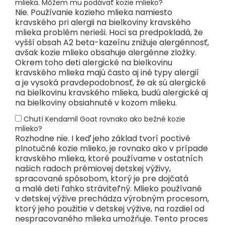
mlieka. Môžem mu podávať kozie mlieko?
Nie. Používanie kozieho mlieka namiesto
kravského pri alergii na bielkoviny kravského
mlieka problém nerieši. Hoci sa predpokladá, že
vyšší obsah A2 beta-kazeínu znižuje alergénnosť,
avšak kozie mlieko obsahuje alergénne zložky.
Okrem toho deti alergické na bielkovinu
kravského mlieka majú často aj iné typy alergií
a je vysoká pravdepodobnosť, že ak sú alergické
na bielkovinu kravského mlieka, budú alergické aj
na bielkoviny obsiahnuté v kozom mlieku.
Chutí Kendamil Goat rovnako ako bežné kozie
mlieko?
Rozhodne nie. I keď jeho základ tvorí poctivé
plnotučné kozie mlieko, je rovnako ako v prípade
kravského mlieka, ktoré používame v ostatních
našich radoch prémiovej detskej výživy,
spracované spôsobom, ktorý je pre dojčatá
a malé deti ľahko stráviteľný. Mlieko používané
v detskej výžive prechádza výrobným procesom,
ktorý jeho použitie v detskej výžive, na rozdiel od
nespracovaného mlieka umožňuje. Tento proces