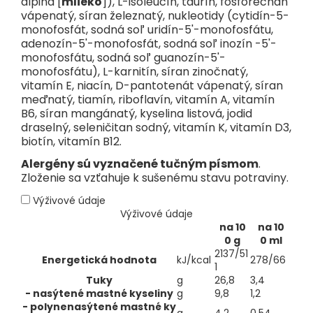
alpina [
mlieko
]), L-isoleucín, taurín, fosforečnan
z toho
vápenatý, síran železnatý, nukleotidy (cytidín-5-
Cukry
g
54
monofosfát, sodná soľ uridín-5'-monofosfátu,
adenozín-5'-monofosfát, sodná soľ inozín -5'-
- laktóza
g
52
monofosfátu, sodná soľ guanozín-5'-
Vláknina
g
1,8
monofosfátu), L-karnitín, síran zinočnatý,
vitamín E, niacín, D-pantotenát vápenatý, síran
z toho
meďnatý, tiamín, riboflavín, vitamín A, vitamín
3
- GOS
g
1,7
B6, síran mangánatý, kyselina listová, jodid
draselný, seleničitan sodný, vitamín K, vitamín D3,
4
- 3'GL
g
0,1
biotín, vitamín B12.
Bielkoviny (N x 6.25)
g
10,5
Alergény sú vyznačené tučným písmom
.
Vitamíny
Zloženie sa vzťahuje k sušenému stavu potraviny.
Vitamín A
μg-RE
441
Výživové údaje
Výživové údaje
Vitamín D3
μg
11
na 10
na 10
Vitamín E
mg-α-TE
17
0 g
0 ml
2137/51
Vitamín K
μg
32
Energetická hodnota
kJ/kcal
278/66
1
Vitamín C
mg
92
Tuky
g
26,8
3,4
- nasýtené mastné kyseliny
g
9,8
1,2
Tiamín
mg
0,5
- polynenasýtené mastné ky
g
4,2
0,54