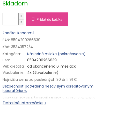
Skladom
Pridať do košíka
Značka: Kendamil
EAN: 8594200266639
Kód:
35343572/4
Kategória
:
Následné mlieka (pokračovacie)
EAN
:
8594200266639
Vek dieťaťa
:
od ukončeného 6. mesiaca
Viacbalenie
:
4x (štvorbalenie)
Najnižšia cena za posledných 30 dní: 91 €
Bezpečnosť potvrdená nezávislým akreditovaným
laboratóriom.
KENDAMIL KOZIE NÁSLEDNÉ MLIEKO 2
,
500 g,
následná
Detailné informácie
dojčenská mliečna výživa v prášku. Potravina je určená pre
výživu dojčiat od ukončeného 6. do 12. mesiacov
Zloženie:
plnotučné kozie
MLIEKO
(150 g tekutého
MLIEKA
na