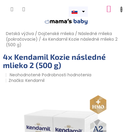
Prejsť
NÁKUP
na
obsah
Otvoriť
KOŠÍK
menu
Detská výživa
/
Dojčenské mlieka
/
Následné mlieka
(pokračovacie)
/
4x Kendamil Kozie následné mlieko 2
(500 g)
4x Kendamil Kozie následné
mlieko 2 (500 g)
Priemerné
Neohodnotené
Podrobnosti hodnotenia
hodnotenie
Značka:
Kendamil
produktu
je
0,0
z
5
hviezdičiek.