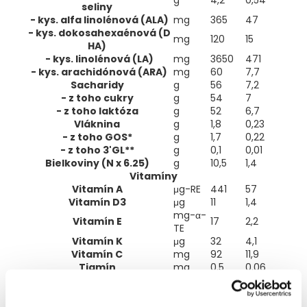
seliny
Riboflavín
mg
1,2
- kys. alfa linolénová (ALA)
mg
365
47
Niacín
mg
5.2
- kys. dokosahexaénová (D
mg
120
15
HA)
Vitamín B6
mg
0,41
- kys. linolénová (LA)
mg
3650
471
Folát
μg (DFE)
133
- kys. arachidónová (ARA)
mg
60
7,7
Sacharidy
g
56
7,2
Vitamín B12
μg
0,9
- z toho cukry
g
54
7
Kyselina pantothenová
mg
3,7
- z toho laktóza
g
52
6,7
Vláknina
g
1,8
0,23
Biotín
μg
24
- z toho GOS*
g
1,7
0,22
- z toho 3'GL**
g
0,1
0,01
Minerálne látky
Bielkoviny (N x 6.25)
g
10,5
1,4
Sodík
mg
170
Vitamíny
Vitamín A
μg-RE
441
57
Draslík
mg
660
Vitamín D3
μg
11
1,4
Chlorid
mg
500
mg-α-
Vitamín E
17
2,2
TE
Vápnik
mg
340
Vitamín K
μg
32
4,1
Fosfor
mg
200
Vitamín C
mg
92
11,9
Tiamín
mg
0,5
0,06
Horčík
mg
48
Riboflavín
mg
1,2
0,15
Niacín
mg
5,2
0,7
Železo
mg
6,3
Vitamín B6
mg
0,41
0,05