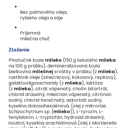
rozpustil. Odstráňte uzáver a nahraďte ho sterilizovaným
cumlíkom. Pred podávaním skontrolujte teplotu mlieka na
Bez palmového oleja,
vnútornej strane zápästia (odporúčaná teplota je 37 °C) a
rybieho oleja a sóje
podávajte.
Príjemná
Výživové údaje
100 g
mliečna chuť
Energia
kJ/kcal
2173/5
Zloženie
Tuky
g
26,8
Plnotučné kozie
mlieko
(150 g tekutého
mlieka
z toho
na 100 g prášku), demineralizovaná kozia
2
- nasýtené MK
g
9,8
bielkovina
mliečnej
srvátky v prášku (z
mlieka
),
rastlinné oleje (slnečnicový, kokosový, repkový),
2
- polynenasýtené MK
g
4,2
galaktooligosacharidy (z
mlieka
), laktóza
- kyselina α-linolénová (ALA)
mg
365
(z
mlieka
), citrát vápenatý, cholín bitartrát,
chlorid draselný, mliečnan vápenatý, citrónan
- kyselina dokozahexaénová (DHA)
mg
120
sodný, chlorid horečnatý, askorbát sodný,
- kyselina linolová (LA)
mg
3650
kyselina dokosahexaénová, (olej z mikrorias
Schizochytrium sp. [
mlieko
]), L-tyrozín, L-
- kyselina arachidonová (ARA)
mg
60
fenylalanín, L-tryptofán, hydroxid draselný,
Sacharidy
g
56
inozitol, kyselina arachidónová (olej z Mortierella