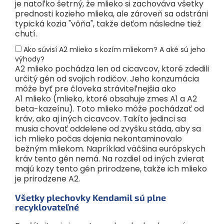
je natoľko šetrný, že mlieko si zachováva všetky
prednosti kozieho mlieka, ale zároveň sa odstráni
typická kozia "vôňa", takže deťom následne tiež
chutí.
Ako súvisí A2 mlieko s kozím mliekom? A aké sú jeho
výhody?
A2 mlieko pochádza len od cicavcov, ktoré zdedili
určitý gén od svojich rodičov. Jeho konzumácia
môže byť pre človeka stráviteľnejšia ako
A1 mlieko (mlieko, ktoré obsahuje zmes A1 a A2
beta-kazeínu). Toto mlieko môže pochádzať od
kráv, ako aj iných cicavcov. Takíto jedinci sa
musia chovať oddelene od zvyšku stáda, aby sa
ich mlieko počas dojenia nekontaminovalo
bežným mliekom. Napríklad väčšina európskych
kráv tento gén nemá. Na rozdiel od iných zvierat
majú kozy tento gén prirodzene, takže ich mlieko
je prirodzene A2.
Všetky plechovky Kendamil sú plne
recyklovateľné