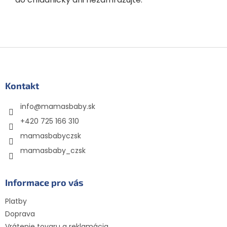
Z
á
p
ä
Kontakt
t
info
@
mamasbaby.sk
i
e
+420 725 166 310
mamasbabyczsk
mamasbaby_czsk
Informace pro vás
Platby
Doprava
Vrátenie tovaru a reklamácia