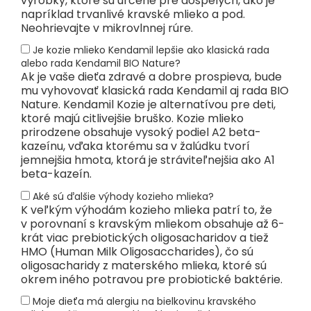
výrobky, ktoré sú určené pre dospelých, ako je
napríklad trvanlivé kravské mlieko a pod.
Neohrievajte v mikrovlnnej rúre.
Je kozie mlieko Kendamil lepšie ako klasická rada
alebo rada Kendamil BIO Nature?
Ak je vaše dieťa zdravé a dobre prospieva, bude
mu vyhovovať klasická rada Kendamil aj rada BIO
Nature. Kendamil Kozie je alternatívou pre deti,
ktoré majú citlivejšie bruško. Kozie mlieko
prirodzene obsahuje vysoký podiel A2 beta-
kazeínu, vďaka ktorému sa v žalúdku tvorí
jemnejšia hmota, ktorá je stráviteľnejšia ako A1
beta-kazeín.
Aké sú ďalšie výhody kozieho mlieka?
K veľkým výhodám kozieho mlieka patrí to, že
v porovnaní s kravským mliekom obsahuje až 6-
krát viac prebiotických oligosacharidov a tiež
HMO (Human Milk Oligosaccharides), čo sú
oligosacharidy z materského mlieka, ktoré sú
okrem iného potravou pre probiotické baktérie.
Moje dieťa má alergiu na bielkovinu kravského