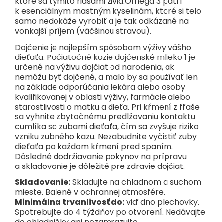
ktoré sa týmito riasami živia.Omega 3 patrí
k esenciálnym mastným kyselinám, ktoré si telo
samo nedokáže vyrobiť a je tak odkázané na
vonkajší príjem (väčšinou stravou).
Dojčenie je najlepším spôsobom výživy vášho
dieťaťa. Počiatočné kozie dojčenské mlieko 1 je
určené na výživu dojčiat od narodenia, ak
nemôžu byť dojčené, a malo by sa používať len
na základe odporúčania lekára alebo osoby
kvalifikovanej v oblasti výživy, farmácie alebo
starostlivosti o matku a dieťa. Pri kŕmení z fľaše
sa vyhnite zbytočnému predlžovaniu kontaktu
cumlíka so zubami dieťaťa, čím sa zvyšuje riziko
vzniku zubného kazu. Nezabudnite vyčistiť zuby
dieťaťa po každom kŕmení pred spaním.
Dôsledné dodržiavanie pokynov na prípravu
a skladovanie je dôležité pre zdravie dojčiat.
Skladovanie:
Skladujte na chladnom a suchom
mieste. Balené v ochrannej atmosfére.
Minimálna trvanlivosť do:
viď dno plechovky.
Spotrebujte do 4 týždňov po otvorení. Nedávajte
do chladničky ani nezamrazujte.