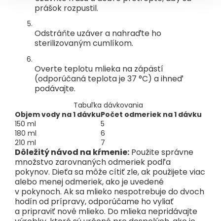
prášok rozpustil.
Odstráňte uzáver a nahraďte ho
sterilizovaným cumlíkom.
Overte teplotu mlieka na zápästí
(odporúčaná teplota je 37 °C) a ihneď
podávajte.
Tabuľka dávkovania
Objem vody na 1 dávku
Počet odmeriek na 1 dávku
150 ml
5
180 ml
6
210 ml
7
Dôležitý návod na kŕmenie:
Použite správne
množstvo zarovnaných odmeriek podľa
pokynov. Dieťa sa môže cítiť zle, ak použijete viac
alebo menej odmeriek, ako je uvedené
v pokynoch. Ak sa mlieko nespotrebuje do dvoch
hodín od prípravy, odporúčame ho vyliať
a pripraviť nové mlieko. Do mlieka nepridávajte