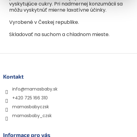
vyskytujúce cukry. Pri nadmernej konzumácii sa
môžu vyskytnúť mierne laxatívne účinky.
Vyrobené v Českej republike.
Skladovať na suchom a chladnom mieste.
Z
á
p
ä
Kontakt
t
info
@
mamasbaby.sk
i
e
+420 725 166 310
mamasbabyczsk
mamasbaby_czsk
Informace pro vás