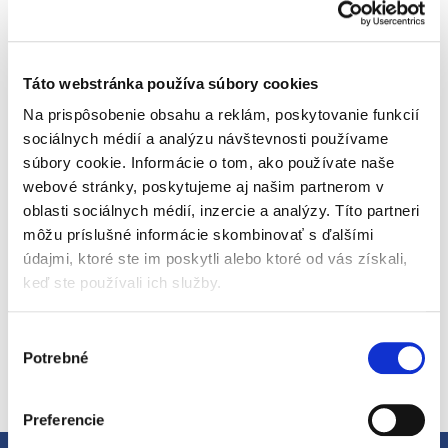
Pridať do košíka
Značka: 4Slim
Táto webstránka používa súbory cookies
EAN: 8595081303949
Na prispôsobenie obsahu a reklám, poskytovanie funkcií
Kód:
1040015
sociálnych médií a analýzu návštevnosti používame
Kategória
:
LOW CARB tyčinky bez pridaného cukru
súbory cookie. Informácie o tom, ako používate naše
EAN
:
8595081303949
webové stránky, poskytujeme aj našim partnerom v
oblasti sociálnych médií, inzercie a analýzy. Títo partneri
LOW CARB tyčinka s príchuťou čokolády, bez pridaného
cukru, bez gluténu, bez konzervantov s vysokým obsahom
môžu príslušné informácie skombinovať s ďalšími
vlákniny.
údajmi, ktoré ste im poskytli alebo ktoré od vás získali,
Detailné informácie
Zloženie:
kokos, rozpustná vláknina 36%, kokosová múka,
keď ste používali ich služby.
sójový proteín, glycerol, prírodná čokoládová aróma 2 %,
kakao 2 %, výťažok z konjakového koreňa. Obsahuje
prirodzene sa vyskytujúce cukry. Môže obsahovať kúsky
Výber
škrupín, kôstok a stopy orechov a arašidov
Potrebné
súhlasu
OPÝTAŤ SA
STRÁŽIŤ
Výživové údaje na 100 g:
Energia 1677 kJ / 407 kcal, Tuky 28
g (z toho mastné kyseliny 22 g), Sacharidy 11 g (z toho
cukry 8,9 g), Vláknina 37 g, Bielkoviny 9,3 g, Soľ 0,04. g
Preferencie
Bez gluténu, bez konzervačných látok, bez pridaného cukru.