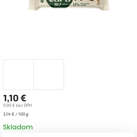
1,10 €
0,90 € bez DPH
Jednotková
3,14 € / 100 g
cena:
Skladom