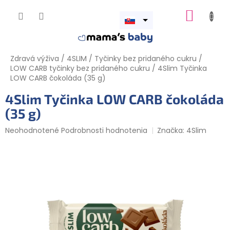
Prejsť
NÁKUP
na
obsah
Otvoriť
KOŠÍK
menu
Zdravá výživa
/
4SLIM
/
Tyčinky bez pridaného cukru
/
LOW CARB tyčinky bez pridaného cukru
/
4Slim Tyčinka
LOW CARB čokoláda (35 g)
4Slim Tyčinka LOW CARB čokoláda
(35 g)
Priemerné
Neohodnotené
Podrobnosti hodnotenia
Značka:
4Slim
hodnotenie
produktu
je
0,0
z
5
hviezdičiek.