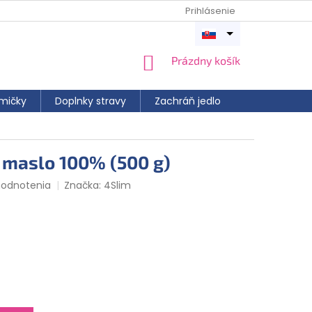
Prihlásenie
Otvoriť
menu
NÁKUPNÝ
Prázdny košík
KOŠÍK
mičky
Doplnky stravy
Zachráň jedlo
 maslo 100% (500 g)
hodnotenia
Značka:
4Slim