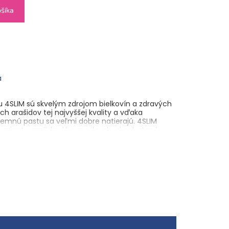
ošíka
á
 4SLIM sú skvelým zdrojom bielkovín a zdravých
h arašidov tej najvyššej kvality a vďaka
emnú pastu sa veľmi dobre natierajú. 4SLIM
variantu arašidového masla, ale aj ochutené
aramelu a belgickej čokolády, ktoré sú vhodné pre
obsah bielkovín, jemná konzistencia, vynikajúca
.