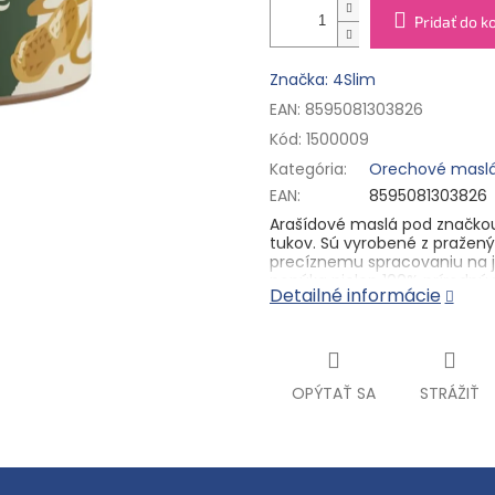
Pridať do k
Značka: 4Slim
EAN: 8595081303826
Kód:
1500009
Kategória
:
Orechové masl
EAN
:
8595081303826
Arašídové maslá pod značkou
tukov. Sú vyrobené z praženýc
precíznemu spracovaniu na j
ponúka nielen 100% prírodnú 
Detailné informácie
verzie s príchuťou slaného k
zdravšie maškrtenie. Vysoký 
roztierateľnosť a skvelá chuť
OPÝTAŤ SA
STRÁŽIŤ