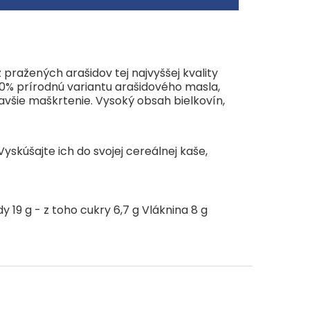
pražených arašidov tej najvyššej kvality
0% prírodnú variantu arašidového masla,
avšie maškrtenie. Vysoký obsah bielkovín,
skúšajte ich do svojej cereálnej kaše,
y 19 g - z toho cukry 6,7 g Vláknina 8 g