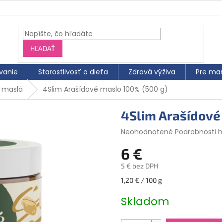
HĽADAŤ
vanie
Starostlivosť o dieťa
Zdravá výživa
Pre ma
 maslá
4Slim Arašídové maslo 100% (500 g)
4Slim Arašídové
Priemerné
Neohodnotené
Podrobnosti 
hodnotenie
6 €
produktu
je
5 € bez DPH
0,0
z
Jednotková
1,20 € / 100 g
5
cena:
hviezdičiek.
Skladom