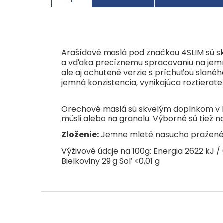
Arašídové maslá pod značkou 4SLIM sú skv
a vďaka precíznemu spracovaniu na jemnú
ale aj ochutené verzie s príchuťou slané
jemná konzistencia, vynikajúca roztierate
Orechové maslá sú skvelým doplnkom v kaž
müsli alebo na granolu. Výborné sú tiež 
Zloženie:
Jemne mleté nasucho pražené 
Výživové údaje na 100g: Energia 2622 kJ / 
Bielkoviny 29 g Soľ <0,01 g
Z
á
p