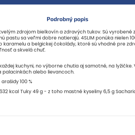
Podrobný popis
elým zdrojom bielkovín a zdravých tukov. Sú vyrobené z 
 pastu sa veľmi dobre natierajú. 4SLIM ponúka nielen 10
ho karamelu a belgickej čokolády, ktoré sú vhodné pre zdr
ľnosť a skvelá chuť.
dej kuchyni, no výborne chutia aj samotné, na lyžičke. Vy
na palacinkách alebo lievancoch.
arašidy 100 %
632 kcal Tuky 49 g - z toho mastné kyseliny 6,5 g Sacharid