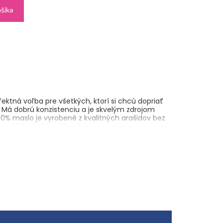
ošíka
fektná voľba pre všetkých, ktorí si chcú dopriať
v. Má dobrú konzistenciu a je skvelým zdrojom
100% maslo je vyrobené z kvalitných arašidov bez
tov alebo palmového oleja.
aka dobrému spracovaniu jemnú štruktúru a
 jeho bohatou orieškovou chuťou ho môžete
ých kaší, na ovocie, palacinky alebo lievance. Je
na svoj zdravý životný štýl, či už hľadajú rýchlu
ho obľúbeného receptu. Každá lyžička je plná
čas celého dňa.
 zdravých dezertov alebo ako náplň do domácich
e radi sladké kombinácie, vyskúšajte ho pridať k
orte si zdravú desiatu, ktorá vás zasýti a dodá