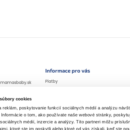
Informace pro vás
Platby
@
mamasbaby.sk
Doprava
725 166 310
Vrátenie tovaru a
 súbory cookies
sbabyczsk
reklamácia
sbaby_czsk
 reklám, poskytovanie funkcií sociálnych médií a analýzu návšt
Obchodné podmienky
Informácie o tom, ako používate naše webové stránky, poskytu
Podmienky ochrany
osobných údajov
sociálnych médií, inzercie a analýzy. Títo partneri môžu prísluš
Vyhlásenie cookies
mi, ktoré ste im poskytli alebo ktoré od vás získali, keď ste pou