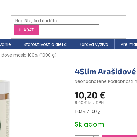
HĽADAŤ
vanie
Starostlivosť o dieťa
Zdravá výživa
Pre ma
šidové maslo 100% (1000 g)
4Slim Arašidové
Priemerné
Neohodnotené
Podrobnosti 
hodnotenie
10,20 €
produktu
je
8,60 € bez DPH
0,0
z
Jednotková
1,02 € / 100 g
5
cena:
hviezdičiek.
Skladom