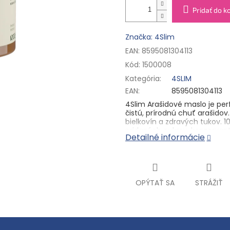
Pridať do k
Značka: 4Slim
EAN: 8595081304113
Kód:
1500008
Kategória
:
4SLIM
EAN
:
8595081304113
4Slim Arašidové maslo
je per
čistú, prírodnú chuť arašido
bielkovín a zdravých tukov. 
pridaných cukrov, konzervan
Detailné informácie
100% Arašidové maslo má vď
veľmi dobre sa rozotiera. S
vyskúšať do smoothies, ovsen
ideálne pre tých, ktorí dbajú 
desiatu, alebo zložku do svoj
OPÝTAŤ SA
STRÁŽIŤ
energie, ktorá vás podrží po
Lze ho použiť aj na pečenie
proteínových tyčiniek. Ak mát
jablkám alebo banánom a vytv