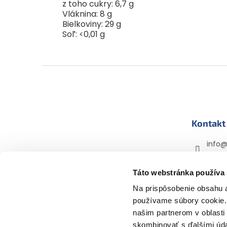
z toho cukry: 6,7 g
Vláknina: 8 g
Bielkoviny: 29 g
Soľ: <0,01 g
Z
á
p
ä
t
Kontakt
i
e
info
+420 
Táto webstránka používa
mama
mama
Na prispôsobenie obsahu a
používame súbory cookie. 
našim partnerom v oblasti 
skombinovať s ďalšími údaj