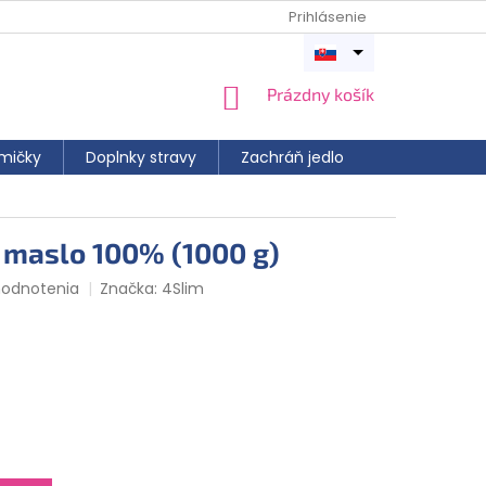
Prihlásenie
Otvoriť
menu
NÁKUPNÝ
Prázdny košík
KOŠÍK
mičky
Doplnky stravy
Zachráň jedlo
 maslo 100% (1000 g)
hodnotenia
Značka:
4Slim