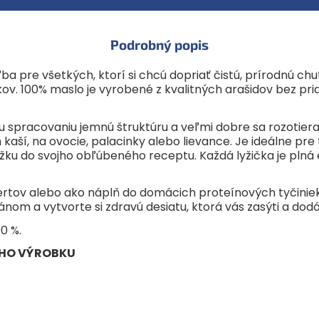
energiu.
SLOŽENIE:
Podzemnica olejná (
VÝŽIVOVÁ HODNOTA NA 100 
Podrobný popis
Energetická hodnota: 2622 kJ
Tuky: 49 g
ba pre všetkých, ktorí si chcú dopriať čistú, prírodnú chu
z toho nasýtené mastné kysel
ov. 100% maslo je vyrobené z kvalitných arašidov bez pr
Sacharidy: 19 g
z toho cukry: 6,7 g
Vláknina: 8 g
pracovaniu jemnú štruktúru a veľmi dobre sa rozotiera.
Bielkoviny: 29 g
Soľ: <0,01 g
ší, na ovocie, palacinky alebo lievance. Je ideálne pre t
 zložku do svojho obľúbeného receptu. Každá lyžička je pln
ertov alebo ako náplň do domácich proteínových tyčiniek
nom a vytvorte si zdravú desiatu, ktorá vás zasýti a dodá
0 %.
ÉHO VÝROBKU