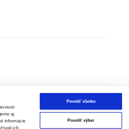
Povoliť všetko
evnosti
jeme aj
Povoliť výber
né informácie
žívali ich