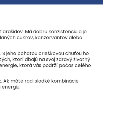
arašidy) 100 %.
G HOTOVÉHO VÝROBKU
 / 632 kcal
ť arašidov. Má dobrú konzistenciu a je
iny: 6,5 g
idaných cukrov, konzervantov alebo
 S jeho bohatou orieškovou chuťou ho
ých, ktorí dbajú na svoj zdravý životný
á energie, ktorá vás podrží počas celého
. Ak máte radi sladké kombinácie,
 energiu.