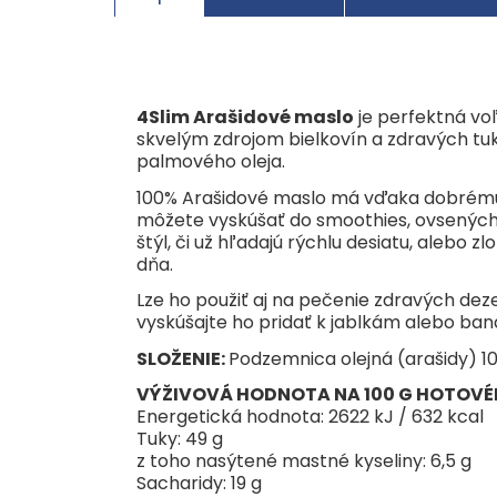
4Slim Arašidové maslo
je perfektná voľ
skvelým zdrojom bielkovín a zdravých tuk
palmového oleja.
100% Arašidové maslo má vďaka dobrému s
môžete vyskúšať do smoothies, ovsených ka
štýl, či už hľadajú rýchlu desiatu, alebo
dňa.
Lze ho použiť aj na pečenie zdravých dez
vyskúšajte ho pridať k jablkám alebo baná
SLOŽENIE:
Podzemnica olejná (arašidy) 10
VÝŽIVOVÁ HODNOTA NA 100 G HOTOV
Energetická hodnota: 2622 kJ / 632 kcal
Tuky: 49 g
z toho nasýtené mastné kyseliny: 6,5 g
Sacharidy: 19 g